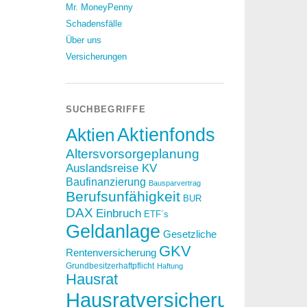
Mr. MoneyPenny
Schadensfälle
Über uns
Versicherungen
SUCHBEGRIFFE
Aktien
Aktienfonds
Altersvorsorgeplanung
Auslandsreise KV
Baufinanzierung
Bausparvertrag
Berufsunfähigkeit
BUR
DAX
Einbruch
ETF´s
Geldanlage
Gesetzliche
GKV
Rentenversicherung
Grundbesitzerhaftpflicht
Haftung
Hausrat
Hausratversicherung