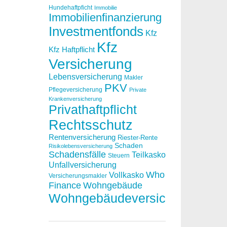
Hundehaftpficht
Immobilie
Immobilienfinanzierung
Investmentfonds
Kfz
Kfz
Kfz Haftpflicht
Versicherung
Lebensversicherung
Makler
PKV
Pflegeversicherung
Private
Krankenversicherung
Privathaftpflicht
Rechtsschutz
Rentenversicherung
Riester-Rente
Schaden
Risikolebensversicherung
Schadensfälle
Teilkasko
Steuern
Unfallversicherung
Who
Vollkasko
Versicherungsmakler
Finance
Wohngebäude
Wohngebäudeversicherung