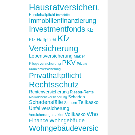
Hausratversicherung
Hundehaftpficht
Immobilie
Immobilienfinanzierung
Investmentfonds
Kfz
Kfz
Kfz Haftpflicht
Versicherung
Lebensversicherung
Makler
PKV
Pflegeversicherung
Private
Krankenversicherung
Privathaftpflicht
Rechtsschutz
Rentenversicherung
Riester-Rente
Schaden
Risikolebensversicherung
Schadensfälle
Teilkasko
Steuern
Unfallversicherung
Who
Vollkasko
Versicherungsmakler
Finance
Wohngebäude
Wohngebäudeversicherung