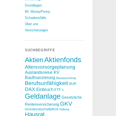
Grundlagen
Mr. MoneyPenny
Schadensfälle
Über uns
Versicherungen
SUCHBEGRIFFE
Aktien
Aktienfonds
Altersvorsorgeplanung
Auslandsreise KV
Baufinanzierung
Bausparvertrag
Berufsunfähigkeit
BUR
DAX
Einbruch
ETF´s
Geldanlage
Gesetzliche
GKV
Rentenversicherung
Grundbesitzerhaftpflicht
Haftung
Hausrat