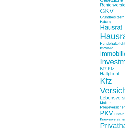
Gesetzliche
Rentenversiche
GKV
Grundbesitzerhaftpf
Haftung
Hausrat
Hausrat
Hundehaftpficht
Immobilie
Immobilien
Investme
Kfz
Kfz
Haftpflicht
Kfz
Versich
Lebensversich
Makler
Pflegeversicherun
PKV
Private
Krankenversicherung
Privathaft