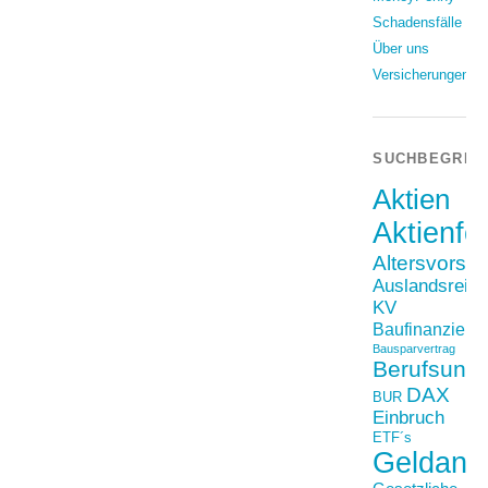
Schadensfälle
Über uns
Versicherungen
SUCHBEGRIF
Aktien
Aktienfo
Altersvorso
Auslandsreis
KV
Baufinanzieru
Bausparvertrag
Berufsunfä
DAX
BUR
Einbruch
ETF´s
Geldanl