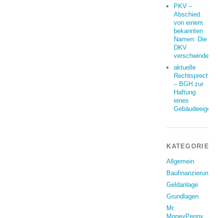
PKV –
Abschied
von einem
bekannten
Namen: Die
DKV
verschwindet
aktuelle
Rechtsprechun
– BGH zur
Haftung
eines
Gebäudeeigent
KATEGORIEN
Allgemein
Baufinanzierung
Geldanlage
Grundlagen
Mr.
MoneyPenny