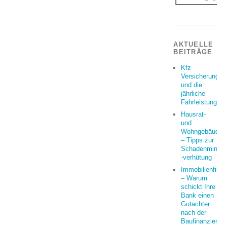
AKTUELLE
BEITRÄGE
Kfz
Versicherung
und die
jährliche
Fahrleistung
Hausrat-
und
Wohngebäudeve
– Tipps zur
Schadenminder
-verhütung
Immobilienfina
– Warum
schickt Ihre
Bank einen
Gutachter
nach der
Baufinanzierun