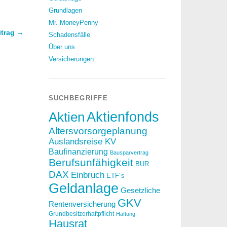
Grundlagen
Mr. MoneyPenny
itrag →
Schadensfälle
Über uns
Versicherungen
SUCHBEGRIFFE
Aktien
Aktienfonds
Altersvorsorgeplanung
Auslandsreise KV
Baufinanzierung
Bausparvertrag
Berufsunfähigkeit
BUR
DAX
Einbruch
ETF´s
Geldanlage
Gesetzliche
GKV
Rentenversicherung
Grundbesitzerhaftpflicht
Haftung
Hausrat