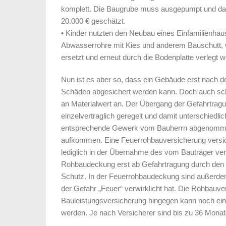
komplett. Die Baugrube muss ausgepumpt und da
20.000 € geschätzt.
• Kinder nutzten den Neubau eines Einfamilienhause
Abwasserrohre mit Kies und anderem Bauschutt, w
ersetzt und erneut durch die Bodenplatte verlegt 
Nun ist es aber so, dass ein Gebäude erst nach d
Schäden abgesichert werden kann. Doch auch scho
an Materialwert an. Der Übergang der Gefahrtra
einzelvertraglich geregelt und damit unterschiedli
entsprechende Gewerk vom Bauherrn abgenommen 
aufkommen. Eine Feuerrohbauversicherung versich
lediglich in der Übernahme des vom Bauträger vert
Rohbaudeckung erst ab Gefahrtragung durch den 
Schutz. In der Feuerrohbaudeckung sind außerdem
der Gefahr „Feuer“ verwirklicht hat. Die Rohbau
Bauleistungsversicherung hingegen kann noch ein
werden. Je nach Versicherer sind bis zu 36 Monat