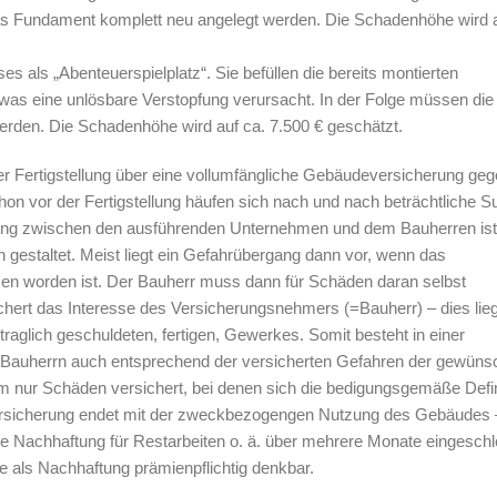
s Fundament komplett neu angelegt werden. Die Schadenhöhe wird 
s als „Abenteuerspielplatz“. Sie befüllen die bereits montierten
as eine unlösbare Verstopfung verursacht. In der Folge müssen die
werden. Die Schadenhöhe wird auf ca. 7.500 € geschätzt.
er Fertigstellung über eine vollumfängliche Gebäudeversicherung ge
n vor der Fertigstellung häufen sich nach und nach beträchtliche
gung zwischen den ausführenden Unternehmen und dem Bauherren ist
ch gestaltet. Meist liegt ein Gefahrübergang dann vor, wenn das
worden ist. Der Bauherr muss dann für Schäden daran selbst
ert das Interesse des Versicherungsnehmers (=Bauherr) – dies liegt
raglich geschuldeten, fertigen, Gewerkes. Somit besteht in einer
Bauherrn auch entsprechend der versicherten Gefahren der gewüns
 nur Schäden versichert, bei denen sich die bedigungsgemäße Defin
versicherung endet mit der zweckbezogengen Nutzung des Gebäudes –
e Nachhaftung für Restarbeiten o. ä. über mehrere Monate eingesch
e als Nachhaftung prämienpflichtig denkbar.