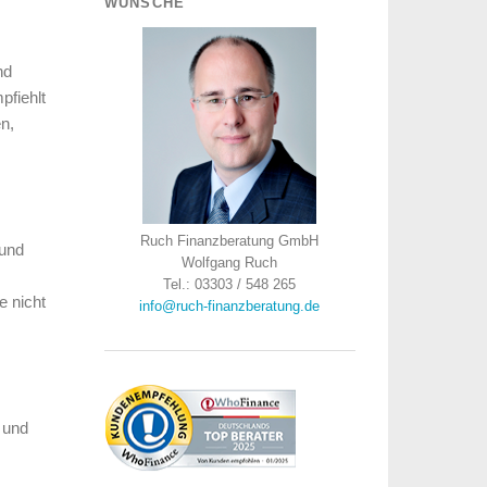
WÜNSCHE
nd
fiehlt
en,
Ruch Finanzberatung GmbH
 und
Wolfgang Ruch
Tel.: 03303 / 548 265
e nicht
info@ruch-finanzberatung.de
 und