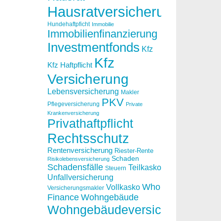
Hausratversicherung
Hundehaftpficht
Immobilie
Immobilienfinanzierung
Investmentfonds
Kfz
Kfz
Kfz Haftpflicht
Versicherung
Lebensversicherung
Makler
PKV
Pflegeversicherung
Private
Krankenversicherung
Privathaftpflicht
Rechtsschutz
Rentenversicherung
Riester-Rente
Schaden
Risikolebensversicherung
Schadensfälle
Teilkasko
Steuern
Unfallversicherung
Who
Vollkasko
Versicherungsmakler
Finance
Wohngebäude
Wohngebäudeversicherung