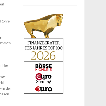
auf
 Rohre
gen
 Summen
 hier
chte
ition
 in der
lossen