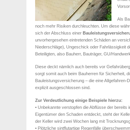
Vorsor
Als Ba
noch mehr Risiken durchleuchten. Um diese währ
sich der Abschluss einer
Bauleistungsversicher
unvorhergesehen eintretenden Schäden an versich
Niederschläge), Ungeschick oder Fahrlässigkeit d
Beteiligten, also Bauherr, Bauträger, GU/Handwerk
Diese deckt nämlich auch bereits vor Gefahrüberg
sorgt somit auch beim Bauherren für Sicherheit, di
Bauleistungsversicherung – die eine Allgefahren-Dec
explizit ausgeschlossen sind.
Zur Verdeutlichung einige Beispiele hierzu:
• Unbekannte verstopfen die Abflüsse der bereits 
Eigentümer den Schaden entdeckt, steht der Kel
der Keller wird zwei Wochen lang mit Trocknungsg
• Plötzliche sintflutartige Regenfälle überschw