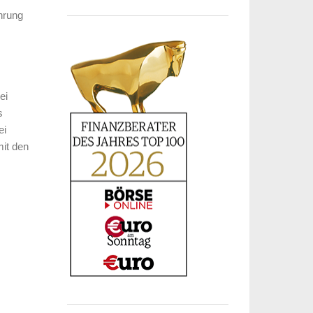
hrung
bei
s
ei
mit den