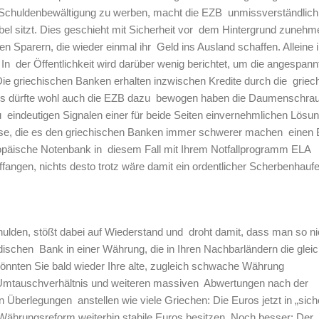
er Schuldenbewältigung zu werben, macht die EZB unmissverständlich 
bel sitzt. Dies geschieht mit Sicherheit vor dem Hintergrund zuneh
en Sparern, die wieder einmal ihr Geld ins Ausland schaffen. Alleine 
 In der Öffentlichkeit wird darüber wenig berichtet, um die angespann
 Die griechischen Banken erhalten inzwischen Kredite durch die griec
ies dürfte wohl auch die EZB dazu bewogen haben die Daumenschra
u eindeutigen Signalen einer für beide Seiten einvernehmlichen Lösu
sse, die es den griechischen Banken immer schwerer machen einen
opäische Notenbank in diesem Fall mit Ihrem Notfallprogramm ELA
ffangen, nichts desto trotz wäre damit ein ordentlicher Scherbenhauf
hulden, stößt dabei auf Wiederstand und droht damit, dass man so ni
ndischen Bank in einer Währung, die in Ihren Nachbarländern die gleich
nnten Sie bald wieder Ihre alte, zugleich schwache Währung
mtauschverhältnis und weiteren massiven Abwertungen nach der
n Überlegungen anstellen wie viele Griechen: Die Euros jetzt in „sich
 Währungsreform weiterhin stabile Euros besitzen. Noch besser: Der