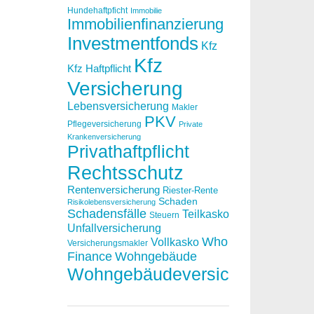
Hundehaftpficht
Immobilie
Immobilienfinanzierung
Investmentfonds
Kfz
Kfz
Kfz Haftpflicht
Versicherung
Lebensversicherung
Makler
PKV
Pflegeversicherung
Private
Krankenversicherung
Privathaftpflicht
Rechtsschutz
Rentenversicherung
Riester-Rente
Schaden
Risikolebensversicherung
Schadensfälle
Teilkasko
Steuern
Unfallversicherung
Who
Vollkasko
Versicherungsmakler
Finance
Wohngebäude
Wohngebäudeversicherung