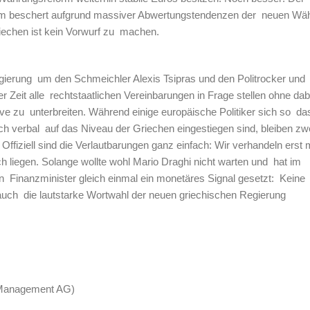
orm beschert aufgrund massiver Abwertungstendenzen der neuen Wä
iechen ist kein Vorwurf zu machen.
gierung um den Schmeichler Alexis Tsipras und den Politrocker und
r Zeit alle rechtstaatlichen Vereinbarungen in Frage stellen ohne da
ive zu unterbreiten. Während einige europäische Politiker sich so da
h verbal auf das Niveau der Griechen eingestiegen sind, bleiben zw
ffiziell sind die Verlautbarungen ganz einfach: Wir verhandeln erst 
 liegen. Solange wollte wohl Mario Draghi nicht warten und hat im
 Finanzminister gleich einmal ein monetäres Signal gesetzt: Keine
uch die lautstarke Wortwahl der neuen griechischen Regierung
l Management AG)