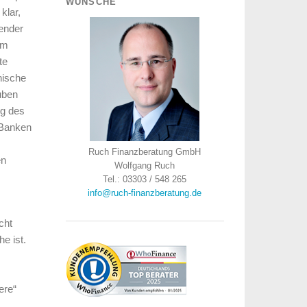
WÜNSCHE
klar,
mender
im
te
hische
uben
ng des
 Banken
Ruch Finanzberatung GmbH
en
Wolfgang Ruch
Tel.: 03303 / 548 265
info@ruch-finanzberatung.de
cht
e ist.
ere“