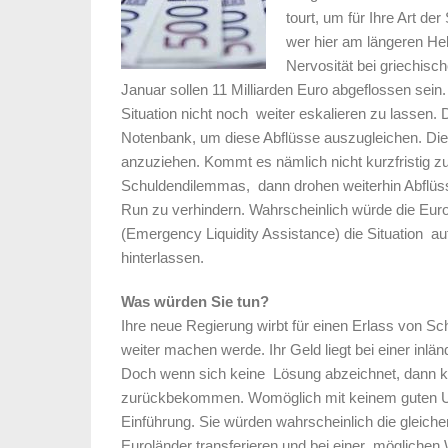
tourt, um für Ihre Art d
wer hier am längeren He
Nervosität bei griechisch
Januar sollen 11 Milliarden Euro abgeflossen sein.
Situation nicht noch weiter eskalieren zu lassen.
Notenbank, um diese Abflüsse auszugleichen. D
anzuziehen. Kommt es nämlich nicht kurzfristig z
Schuldendilemmas, dann drohen weiterhin Abflü
Run zu verhindern. Wahrscheinlich würde die Eur
(Emergency Liquidity Assistance) die Situation au
hinterlassen.
Was würden Sie tun?
Ihre neue Regierung wirbt für einen Erlass von Sc
weiter machen werde. Ihr Geld liegt bei einer inlä
Doch wenn sich keine Lösung abzeichnet, dann kö
zurückbekommen. Womöglich mit keinem guten U
Einführung. Sie würden wahrscheinlich die gleiche
Euroländer transferieren und bei einer möglichen