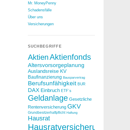
Mr. MoneyPenny
Schadensfälle
Über uns
Versicherungen
SUCHBEGRIFFE
Aktien
Aktienfonds
Altersvorsorgeplanung
Auslandsreise KV
Baufinanzierung
Bausparvertrag
Berufsunfähigkeit
BUR
DAX
Einbruch
ETF´s
Geldanlage
Gesetzliche
GKV
Rentenversicherung
Grundbesitzerhaftpflicht
Haftung
Hausrat
Hausratversicherung