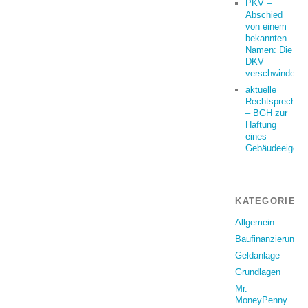
PKV –
Abschied
von einem
bekannten
Namen: Die
DKV
verschwindet
aktuelle
Rechtsprechun
– BGH zur
Haftung
eines
Gebäudeeigent
KATEGORIEN
Allgemein
Baufinanzierung
Geldanlage
Grundlagen
Mr.
MoneyPenny