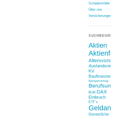
Schadensfälle
Über uns
Versicherungen
SUCHBEGRIF
Aktien
Aktienfo
Altersvorso
Auslandsreis
KV
Baufinanzieru
Bausparvertrag
Berufsunfä
DAX
BUR
Einbruch
ETF´s
Geldanl
Gesetzliche