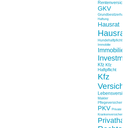
Rentenversiche
GKV
Grundbesitzerhaftpf
Haftung
Hausrat
Hausrat
Hundehaftpficht
Immobilie
Immobilien
Investme
Kfz
Kfz
Haftpflicht
Kfz
Versich
Lebensversich
Makler
Pflegeversicherun
PKV
Private
Krankenversicherung
Privathaft