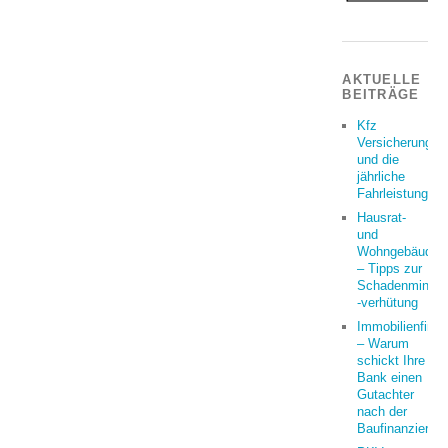
AKTUELLE
BEITRÄGE
Kfz
Versicherung
und die
jährliche
Fahrleistung
Hausrat-
und
Wohngebäudeve
– Tipps zur
Schadenminder
-verhütung
Immobilienfina
– Warum
schickt Ihre
Bank einen
Gutachter
nach der
Baufinanzierun