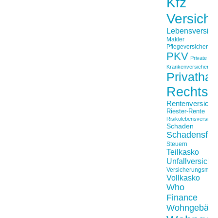
Kfz
Versich
Lebensversich
Makler
Pflegeversicherun
PKV
Private
Krankenversicherung
Privathaft
Rechtss
Rentenversiche
Riester-Rente
Risikolebensversiche
Schaden
Schadensfäll
Steuern
Teilkasko
Unfallversiche
Versicherungsmakl
Vollkasko
Who
Finance
Wohngebäu