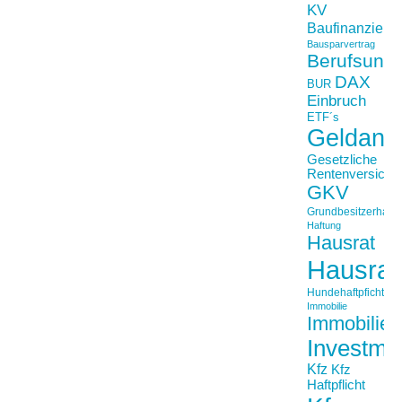
KV
Baufinanzieru
Bausparvertrag
Berufsunfä
DAX
BUR
Einbruch
ETF´s
Geldanl
Gesetzliche
Rentenversiche
GKV
Grundbesitzerhaftpf
Haftung
Hausrat
Hausrat
Hundehaftpficht
Immobilie
Immobilien
Investme
Kfz
Kfz
Haftpflicht