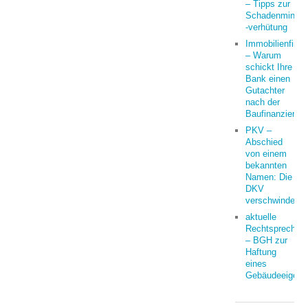
– Tipps zur
Schadenminder
-verhütung
Immobilienfina
– Warum
schickt Ihre
Bank einen
Gutachter
nach der
Baufinanzierun
PKV –
Abschied
von einem
bekannten
Namen: Die
DKV
verschwindet
aktuelle
Rechtsprechun
– BGH zur
Haftung
eines
Gebäudeeigent