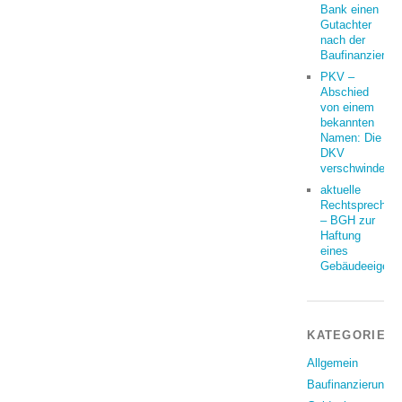
Bank einen
Gutachter
nach der
Baufinanzierun
PKV –
Abschied
von einem
bekannten
Namen: Die
DKV
verschwindet
aktuelle
Rechtsprechun
– BGH zur
Haftung
eines
Gebäudeeigent
KATEGORIEN
Allgemein
Baufinanzierung