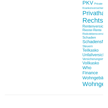
PKV
Private
Krankenversicherung
Privathaft
Rechtss
Rentenversiche
Riester-Rente
Risikolebensversiche
Schaden
Schadensfäll
Steuern
Teilkasko
Unfallversiche
Versicherungsmakl
Vollkasko
Who
Finance
Wohngebäu
Wohngeb