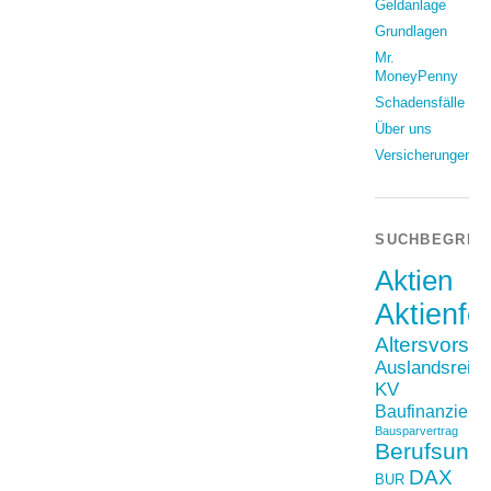
Geldanlage
Grundlagen
Mr.
MoneyPenny
Schadensfälle
Über uns
Versicherungen
SUCHBEGRIF
Aktien
Aktienfo
Altersvorso
Auslandsreis
KV
Baufinanzieru
Bausparvertrag
Berufsunfä
DAX
BUR