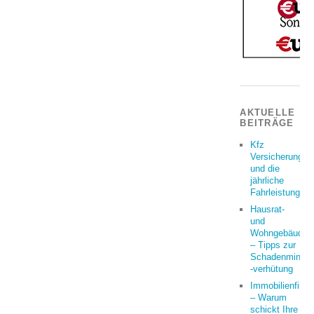
AKTUELLE
BEITRÄGE
Kfz
Versicherung
und die
jährliche
Fahrleistung
Hausrat-
und
Wohngebäudeve
– Tipps zur
Schadenminder
-verhütung
Immobilienfina
– Warum
schickt Ihre