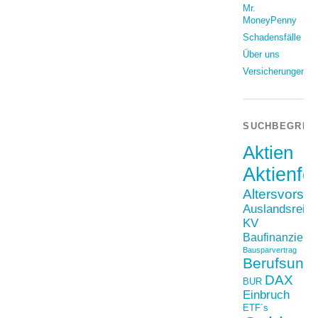
Mr.
MoneyPenny
Schadensfälle
Über uns
Versicherungen
SUCHBEGRIF
Aktien
Aktienfo
Altersvorso
Auslandsreis
KV
Baufinanzieru
Bausparvertrag
Berufsunfä
DAX
BUR
Einbruch
ETF´s