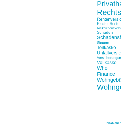
Privathaft
Rechtss
Rentenversiche
Riester-Rente
Risikolebensversiche
Schaden
Schadensfäll
Steuern
Teilkasko
Unfallversiche
Versicherungsmakl
Vollkasko
Who
Finance
Wohngebäu
Wohngeb
Nach oben