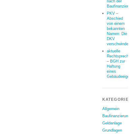
nach der
Baufinanzierun
PKV –
Abschied
von einem
bekannten
Namen: Die
DKV
verschwindet
aktuelle
Rechtsprechun
– BGH zur
Haftung
eines
Gebäudeeigent
KATEGORIEN
Allgemein
Baufinanzierung
Geldanlage
Grundlagen