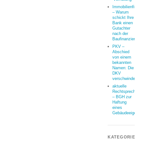
Immobilienfina
– Warum
schickt Ihre
Bank einen
Gutachter
nach der
Baufinanzierun
PKV –
Abschied
von einem
bekannten
Namen: Die
DKV
verschwindet
aktuelle
Rechtsprechun
– BGH zur
Haftung
eines
Gebäudeeigent
KATEGORIEN