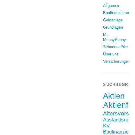
Allgemein
Baufinanzierung
Geldanlage
Grundlagen
Mr.
MoneyPenny
Schadensfälle
Über uns
Versicherungen
SUCHBEGRIF
Aktien
Aktienfo
Altersvorso
Auslandsreis
KV
Baufinanzieru