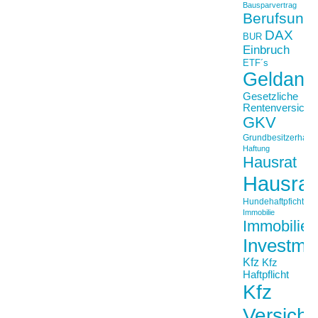
Bausparvertrag
Berufsunfä
DAX
BUR
Einbruch
ETF´s
Geldanl
Gesetzliche
Rentenversiche
GKV
Grundbesitzerhaftpf
Haftung
Hausrat
Hausrat
Hundehaftpficht
Immobilie
Immobilien
Investme
Kfz
Kfz
Haftpflicht
Kfz
Versich