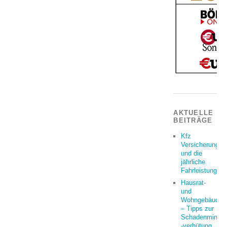
AKTUELLE
BEITRÄGE
Kfz
Versicherung
und die
jährliche
Fahrleistung
Hausrat-
und
Wohngebäudeve
– Tipps zur
Schadenminder
-verhütung