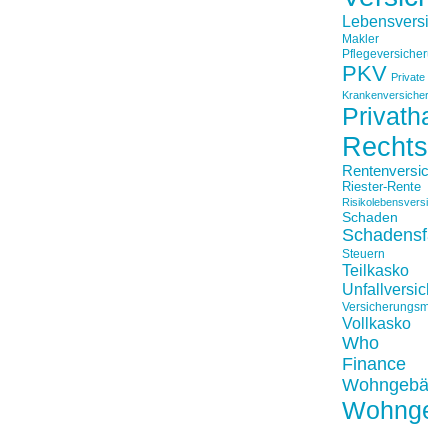
Lebensversich
Makler
Pflegeversicherun
PKV
Private
Krankenversicherung
Privathaft
Rechtss
Rentenversiche
Riester-Rente
Risikolebensversiche
Schaden
Schadensfäll
Steuern
Teilkasko
Unfallversiche
Versicherungsmakl
Vollkasko
Who
Finance
Wohngebäu
Wohngeb