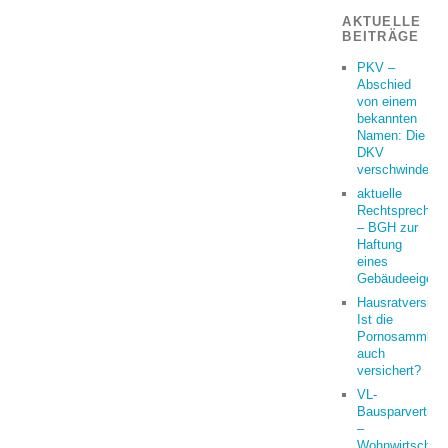
AKTUELLE
BEITRÄGE
PKV –
Abschied
von einem
bekannten
Namen: Die
DKV
verschwindet
aktuelle
Rechtsprechun
– BGH zur
Haftung
eines
Gebäudeeigent
Hausratversich
Ist die
Pornosammlun
auch
versichert?
VL-
Bausparvertrag
–
Wohnwirtschaft