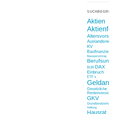
SUCHBEGRIF
Aktien
Aktienfo
Altersvorso
Auslandsreis
KV
Baufinanzieru
Bausparvertrag
Berufsunfä
DAX
BUR
Einbruch
ETF´s
Geldanl
Gesetzliche
Rentenversiche
GKV
Grundbesitzerhaftpf
Haftung
Hausrat