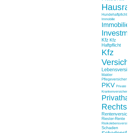
Hausrat
Hundehaftpficht
Immobilie
Immobilien
Investme
Kfz
Kfz
Haftpflicht
Kfz
Versich
Lebensversich
Makler
Pflegeversicherun
PKV
Private
Krankenversicherung
Privathaft
Rechtss
Rentenversiche
Riester-Rente
Risikolebensversiche
Schaden