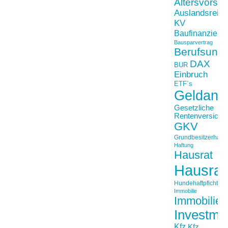
Altersvorso
Auslandsreis
KV
Baufinanzieru
Bausparvertrag
Berufsunfä
DAX
BUR
Einbruch
ETF´s
Geldanl
Gesetzliche
Rentenversiche
GKV
Grundbesitzerhaftpf
Haftung
Hausrat
Hausrat
Hundehaftpficht
Immobilie
Immobilien
Investme
Kfz
Kfz