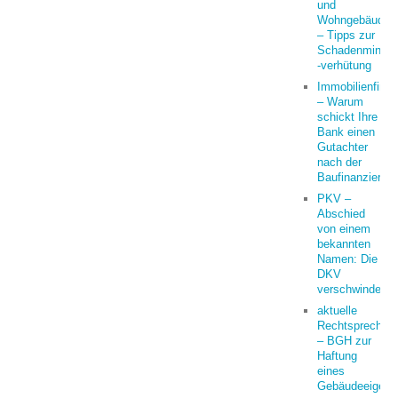
und
Wohngebäudeve
– Tipps zur
Schadenminder
-verhütung
Immobilienfina
– Warum
schickt Ihre
Bank einen
Gutachter
nach der
Baufinanzierun
PKV –
Abschied
von einem
bekannten
Namen: Die
DKV
verschwindet
aktuelle
Rechtsprechun
– BGH zur
Haftung
eines
Gebäudeeigent