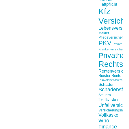
Haftpflicht
Kfz
Versich
Lebensversich
Makler
Pflegeversicherun
PKV
Private
Krankenversicherung
Privathaft
Rechtss
Rentenversiche
Riester-Rente
Risikolebensversiche
Schaden
Schadensfäll
Steuern
Teilkasko
Unfallversiche
Versicherungsmakl
Vollkasko
Who
Finance