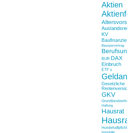
Aktien
Aktienfo
Altersvorso
Auslandsreis
KV
Baufinanzieru
Bausparvertrag
Berufsunfä
DAX
BUR
Einbruch
ETF´s
Geldanl
Gesetzliche
Rentenversiche
GKV
Grundbesitzerhaftpf
Haftung
Hausrat
Hausrat
Hundehaftpficht
Immobilie