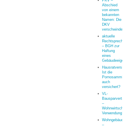
PKV –
Abschied
von einem
bekannten
Namen: Die
DKV
verschwindet
aktuelle
Rechtsprechun
– BGH zur
Haftung
eines
Gebäudeeigent
Hausratversich
Ist die
Pornosammlun
auch
versichert?
VL-
Bausparvertrag
–
Wohnwirtschaft
Verwendung?
Wohngebäude
–