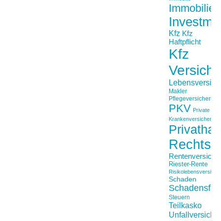
Immobilien
Investme
Kfz
Kfz
Haftpflicht
Kfz
Versich
Lebensversich
Makler
Pflegeversicherun
PKV
Private
Krankenversicherung
Privathaft
Rechtss
Rentenversiche
Riester-Rente
Risikolebensversiche
Schaden
Schadensfäll
Steuern
Teilkasko
Unfallversiche