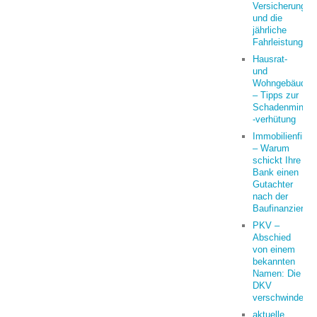
Versicherung
und die
jährliche
Fahrleistung
Hausrat-
und
Wohngebäudeve
– Tipps zur
Schadenminder
-verhütung
Immobilienfina
– Warum
schickt Ihre
Bank einen
Gutachter
nach der
Baufinanzierun
PKV –
Abschied
von einem
bekannten
Namen: Die
DKV
verschwindet
aktuelle