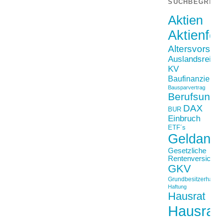
SUCHBEGRIF
Aktien
Aktienfo
Altersvorso
Auslandsreis
KV
Baufinanzieru
Bausparvertrag
Berufsunfä
DAX
BUR
Einbruch
ETF´s
Geldanl
Gesetzliche
Rentenversiche
GKV
Grundbesitzerhaftpf
Haftung
Hausrat
Hausrat