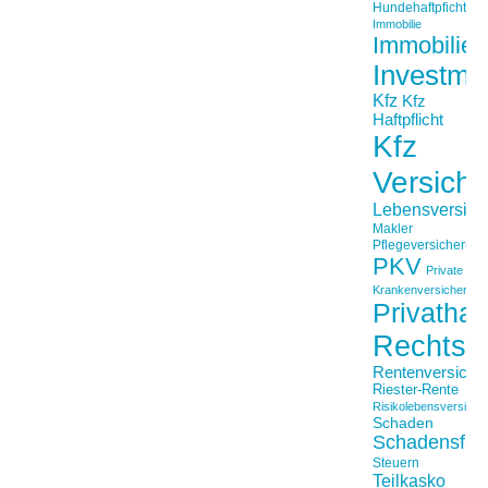
Hundehaftpficht
Immobilie
Immobilien
Investme
Kfz
Kfz
Haftpflicht
Kfz
Versich
Lebensversich
Makler
Pflegeversicherun
PKV
Private
Krankenversicherung
Privathaft
Rechtss
Rentenversiche
Riester-Rente
Risikolebensversiche
Schaden
Schadensfäll
Steuern
Teilkasko