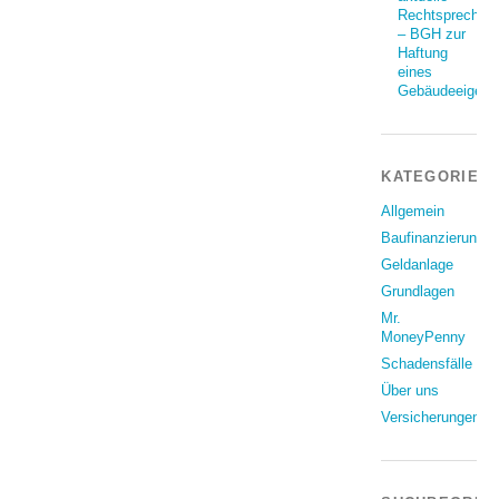
Rechtsprechun
– BGH zur
Haftung
eines
Gebäudeeigent
KATEGORIEN
Allgemein
Baufinanzierung
Geldanlage
Grundlagen
Mr.
MoneyPenny
Schadensfälle
Über uns
Versicherungen