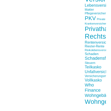
Lebensversich
Makler
Pflegeversicherun
PKV
Private
Krankenversicherung
Privathaft
Rechtss
Rentenversiche
Riester-Rente
Risikolebensversiche
Schaden
Schadensfäll
Steuern
Teilkasko
Unfallversiche
Versicherungsmakl
Vollkasko
Who
Finance
Wohngebäu
Wohngeb