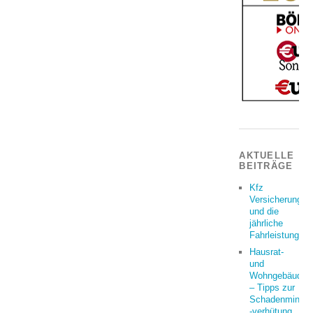
AKTUELLE
BEITRÄGE
Kfz
Versicherung
und die
jährliche
Fahrleistung
Hausrat-
und
Wohngebäudeve
– Tipps zur
Schadenminder
-verhütung