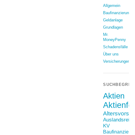
Allgemein
Baufinanzierung
Geldanlage
Grundlagen
Mr.
MoneyPenny
Schadensfälle
Über uns
Versicherungen
SUCHBEGRIF
Aktien
Aktienfo
Altersvorso
Auslandsreis
KV
Baufinanzieru