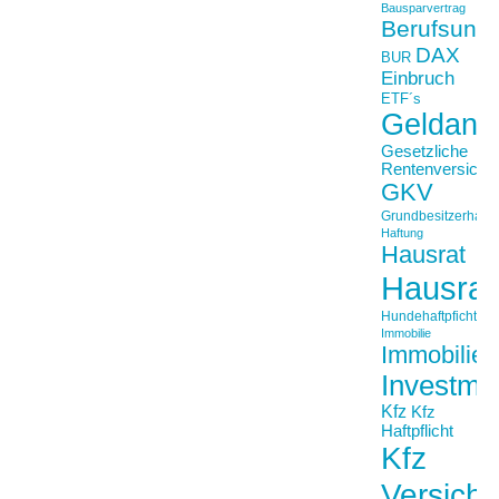
Bausparvertrag
Berufsunfä
DAX
BUR
Einbruch
ETF´s
Geldanl
Gesetzliche
Rentenversiche
GKV
Grundbesitzerhaftpf
Haftung
Hausrat
Hausrat
Hundehaftpficht
Immobilie
Immobilien
Investme
Kfz
Kfz
Haftpflicht
Kfz
Versich