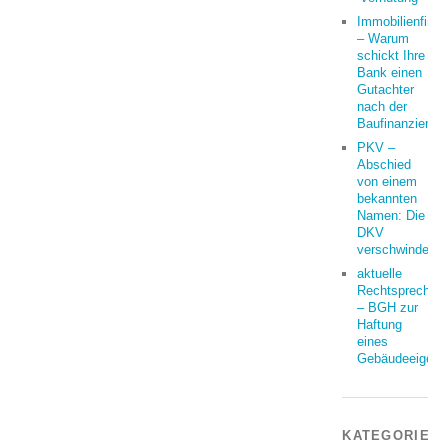
Immobilienfina
– Warum
schickt Ihre
Bank einen
Gutachter
nach der
Baufinanzierun
PKV –
Abschied
von einem
bekannten
Namen: Die
DKV
verschwindet
aktuelle
Rechtsprechun
– BGH zur
Haftung
eines
Gebäudeeigent
KATEGORIEN