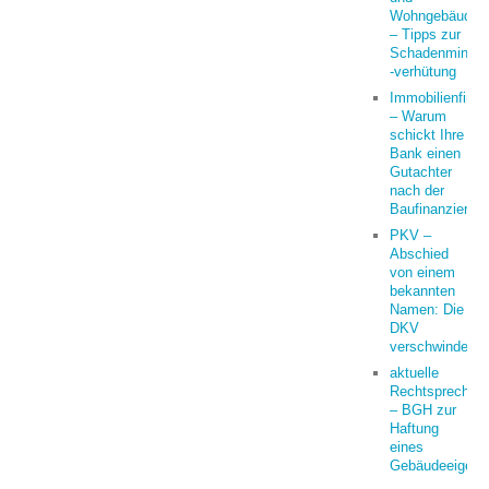
Wohngebäudeve
– Tipps zur
Schadenminder
-verhütung
Immobilienfina
– Warum
schickt Ihre
Bank einen
Gutachter
nach der
Baufinanzierun
PKV –
Abschied
von einem
bekannten
Namen: Die
DKV
verschwindet
aktuelle
Rechtsprechun
– BGH zur
Haftung
eines
Gebäudeeigent