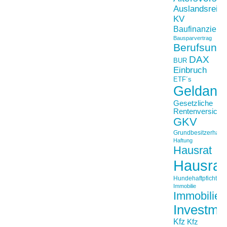
Auslandsreis
KV
Baufinanzieru
Bausparvertrag
Berufsunfä
DAX
BUR
Einbruch
ETF´s
Geldanl
Gesetzliche
Rentenversiche
GKV
Grundbesitzerhaftpf
Haftung
Hausrat
Hausrat
Hundehaftpficht
Immobilie
Immobilien
Investme
Kfz
Kfz