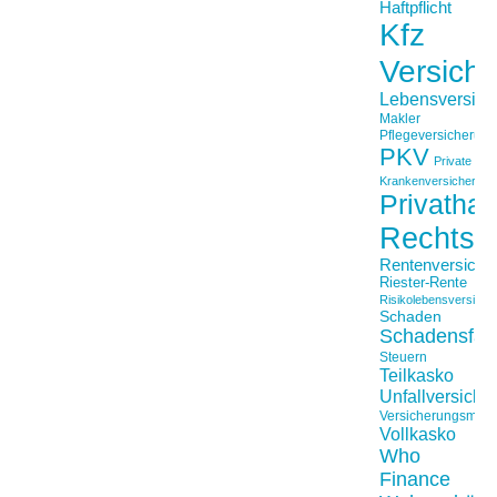
Haftpflicht
Kfz
Versich
Lebensversich
Makler
Pflegeversicherun
PKV
Private
Krankenversicherung
Privathaft
Rechtss
Rentenversiche
Riester-Rente
Risikolebensversiche
Schaden
Schadensfäll
Steuern
Teilkasko
Unfallversiche
Versicherungsmakl
Vollkasko
Who
Finance