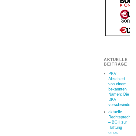
AKTUELLE
BEITRÄGE
PKV –
Abschied
von einem
bekannten
Namen: Die
DKV
verschwindet
aktuelle
Rechtsprechun
– BGH zur
Haftung
eines