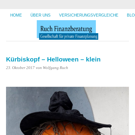
HOME
ÜBER UNS
VERSICHERUNGSVERGLEICHE
BLO
Kürbiskopf – Helloween – klein
23. Oktober 2017
von Wolfgang Ruch