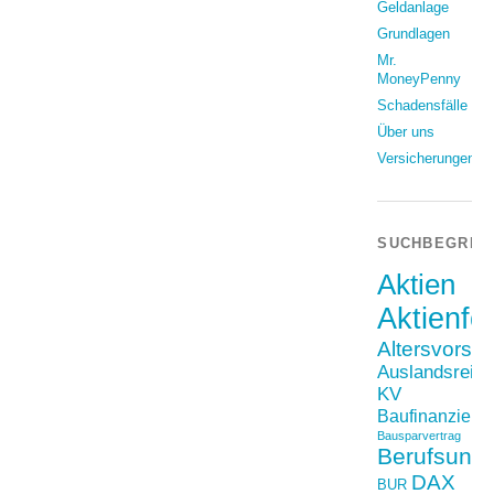
Geldanlage
Grundlagen
Mr.
MoneyPenny
Schadensfälle
Über uns
Versicherungen
SUCHBEGRIF
Aktien
Aktienfo
Altersvorso
Auslandsreis
KV
Baufinanzieru
Bausparvertrag
Berufsunfä
DAX
BUR