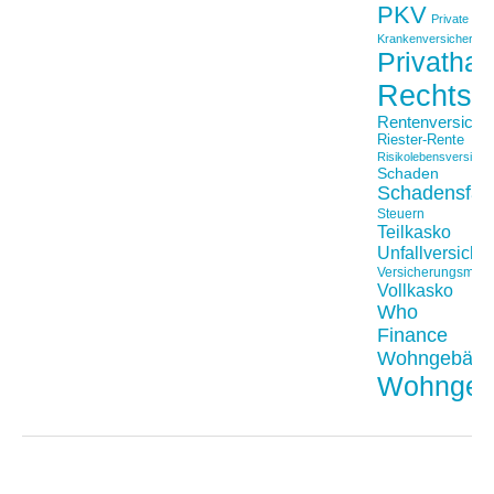
PKV
Private
Krankenversicherung
Privathaft
Rechtss
Rentenversiche
Riester-Rente
Risikolebensversiche
Schaden
Schadensfäll
Steuern
Teilkasko
Unfallversiche
Versicherungsmakl
Vollkasko
Who
Finance
Wohngebäu
Wohngeb