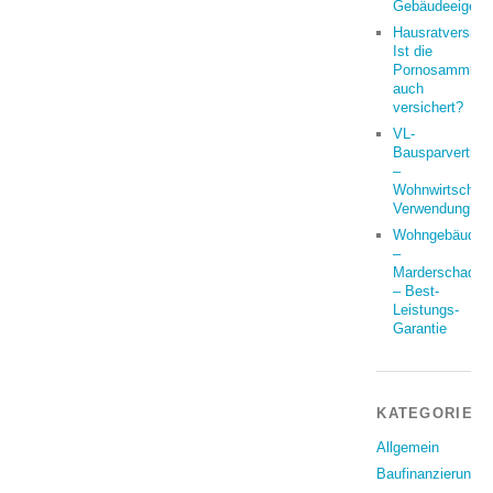
Gebäudeeigent
Hausratversich
Ist die
Pornosammlun
auch
versichert?
VL-
Bausparvertrag
–
Wohnwirtschaft
Verwendung?
Wohngebäude
–
Marderschaden
– Best-
Leistungs-
Garantie
KATEGORIEN
Allgemein
Baufinanzierung