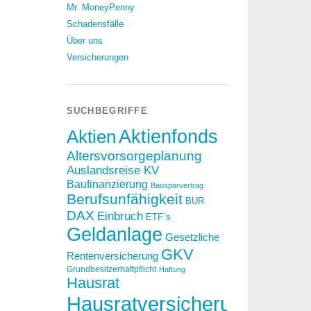
Mr. MoneyPenny
Schadensfälle
Über uns
Versicherungen
SUCHBEGRIFFE
Aktien
Aktienfonds
Altersvorsorgeplanung
Auslandsreise KV
Baufinanzierung
Bausparvertrag
Berufsunfähigkeit
BUR
DAX
Einbruch
ETF´s
Geldanlage
Gesetzliche
GKV
Rentenversicherung
Grundbesitzerhaftpflicht
Haftung
Hausrat
Hausratversicherung