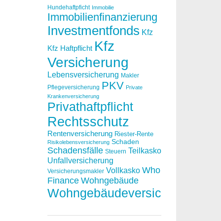
Hundehaftpficht
Immobilie
Immobilienfinanzierung
Investmentfonds
Kfz
Kfz
Kfz Haftpflicht
Versicherung
Lebensversicherung
Makler
PKV
Pflegeversicherung
Private
Krankenversicherung
Privathaftpflicht
Rechtsschutz
Rentenversicherung
Riester-Rente
Schaden
Risikolebensversicherung
Schadensfälle
Teilkasko
Steuern
Unfallversicherung
Who
Vollkasko
Versicherungsmakler
Finance
Wohngebäude
Wohngebäudeversicherung