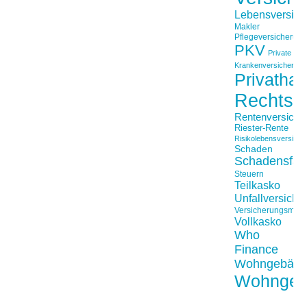
Lebensversich
Makler
Pflegeversicherun
PKV
Private
Krankenversicherung
Privathaft
Rechtss
Rentenversiche
Riester-Rente
Risikolebensversiche
Schaden
Schadensfäll
Steuern
Teilkasko
Unfallversiche
Versicherungsmakl
Vollkasko
Who
Finance
Wohngebäu
Wohngeb