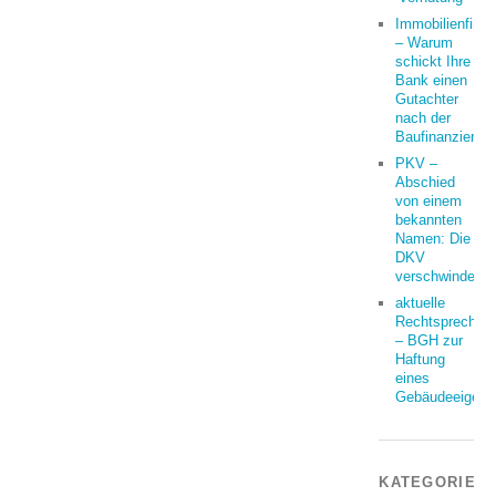
Immobilienfina
– Warum
schickt Ihre
Bank einen
Gutachter
nach der
Baufinanzierun
PKV –
Abschied
von einem
bekannten
Namen: Die
DKV
verschwindet
aktuelle
Rechtsprechun
– BGH zur
Haftung
eines
Gebäudeeigent
KATEGORIEN