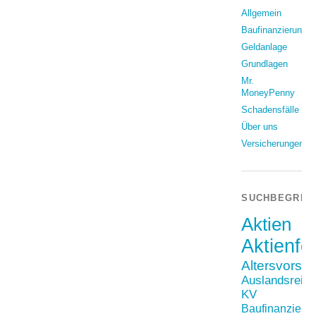
Allgemein
Baufinanzierung
Geldanlage
Grundlagen
Mr.
MoneyPenny
Schadensfälle
Über uns
Versicherungen
SUCHBEGRIF
Aktien
Aktienfo
Altersvorso
Auslandsreis
KV
Baufinanzieru