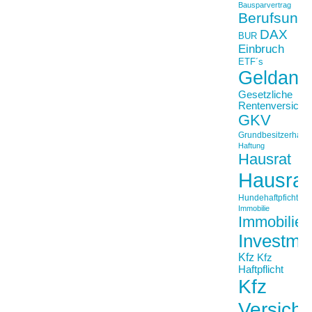
Bausparvertrag
Berufsunfä
DAX
BUR
Einbruch
ETF´s
Geldanl
Gesetzliche
Rentenversiche
GKV
Grundbesitzerhaftpf
Haftung
Hausrat
Hausrat
Hundehaftpficht
Immobilie
Immobilien
Investme
Kfz
Kfz
Haftpflicht
Kfz
Versich