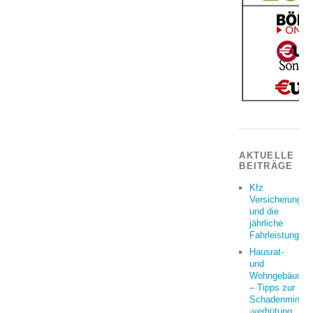
AKTUELLE
BEITRÄGE
Kfz
Versicherung
und die
jährliche
Fahrleistung
Hausrat-
und
Wohngebäudeve
– Tipps zur
Schadenminder
-verhütung