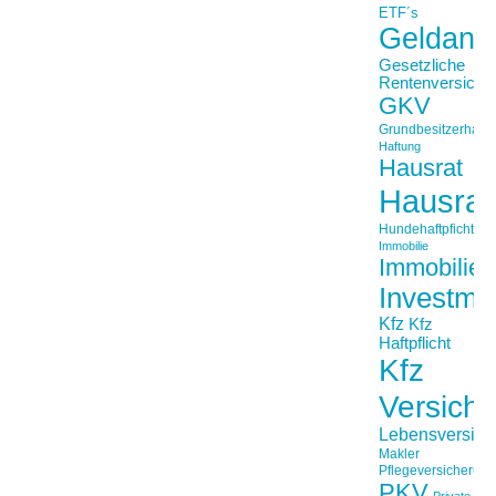
ETF´s
Geldanl
Gesetzliche
Rentenversiche
GKV
Grundbesitzerhaftpf
Haftung
Hausrat
Hausrat
Hundehaftpficht
Immobilie
Immobilien
Investme
Kfz
Kfz
Haftpflicht
Kfz
Versich
Lebensversich
Makler
Pflegeversicherun
PKV