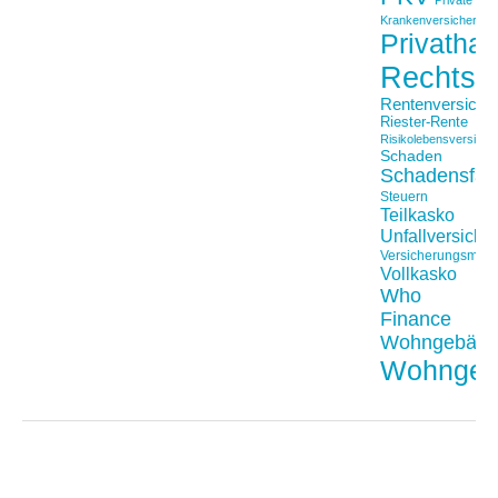
Private
Krankenversicherung
Privathaft
Rechtss
Rentenversiche
Riester-Rente
Risikolebensversiche
Schaden
Schadensfäll
Steuern
Teilkasko
Unfallversiche
Versicherungsmakl
Vollkasko
Who
Finance
Wohngebäu
Wohngeb