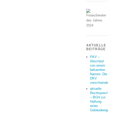
AKTUELLE
BEITRÄGE
PKV –
Abschied
von einem
bekannten
Namen: Die
DKV
verschwindet
aktuelle
Rechtsprechun
– BGH zur
Haftung
eines
Gebäudeeigent