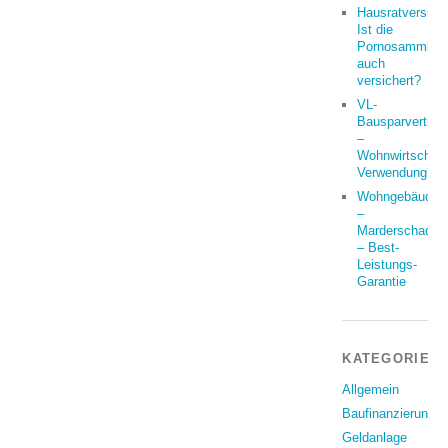
Hausratversich
Ist die
Pornosammlun
auch
versichert?
VL-
Bausparvertrag
–
Wohnwirtschaft
Verwendung?
Wohngebäude
–
Marderschaden
– Best-
Leistungs-
Garantie
KATEGORIEN
Allgemein
Baufinanzierung
Geldanlage