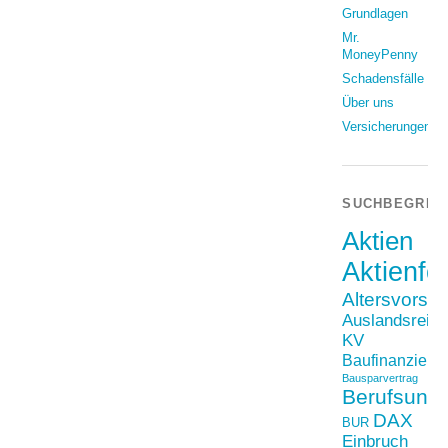
Grundlagen
Mr.
MoneyPenny
Schadensfälle
Über uns
Versicherungen
SUCHBEGRIF
Aktien
Aktienfo
Altersvorso
Auslandsreis
KV
Baufinanzieru
Bausparvertrag
Berufsunfä
DAX
BUR
Einbruch