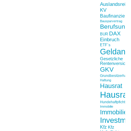
Auslandsreis
KV
Baufinanzieru
Bausparvertrag
Berufsunfä
DAX
BUR
Einbruch
ETF´s
Geldanl
Gesetzliche
Rentenversiche
GKV
Grundbesitzerhaftpf
Haftung
Hausrat
Hausrat
Hundehaftpficht
Immobilie
Immobilien
Investme
Kfz
Kfz