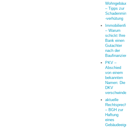
Wohngebäudeve
– Tipps zur
Schadenminder
-verhütung
Immobilienfina
– Warum
schickt Ihre
Bank einen
Gutachter
nach der
Baufinanzierun
PKV –
Abschied
von einem
bekannten
Namen: Die
DKV
verschwindet
aktuelle
Rechtsprechun
– BGH zur
Haftung
eines
Gebäudeeigent