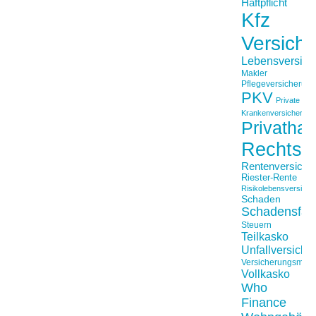
Haftpflicht
Kfz
Versich
Lebensversich
Makler
Pflegeversicherun
PKV
Private
Krankenversicherung
Privathaft
Rechtss
Rentenversiche
Riester-Rente
Risikolebensversiche
Schaden
Schadensfäll
Steuern
Teilkasko
Unfallversiche
Versicherungsmakl
Vollkasko
Who
Finance