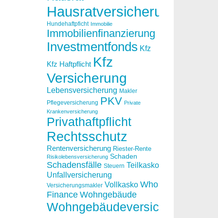
Hausratversicherung
Hundehaftpficht
Immobilie
Immobilienfinanzierung
Investmentfonds
Kfz
Kfz
Kfz Haftpflicht
Versicherung
Lebensversicherung
Makler
PKV
Pflegeversicherung
Private
Krankenversicherung
Privathaftpflicht
Rechtsschutz
Rentenversicherung
Riester-Rente
Schaden
Risikolebensversicherung
Schadensfälle
Teilkasko
Steuern
Unfallversicherung
Who
Vollkasko
Versicherungsmakler
Finance
Wohngebäude
Wohngebäudeversicherung