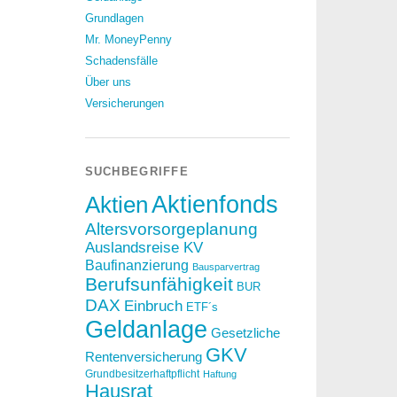
Grundlagen
Mr. MoneyPenny
Schadensfälle
Über uns
Versicherungen
SUCHBEGRIFFE
Aktien
Aktienfonds
Altersvorsorgeplanung
Auslandsreise KV
Baufinanzierung
Bausparvertrag
Berufsunfähigkeit
BUR
DAX
Einbruch
ETF´s
Geldanlage
Gesetzliche
GKV
Rentenversicherung
Grundbesitzerhaftpflicht
Haftung
Hausrat