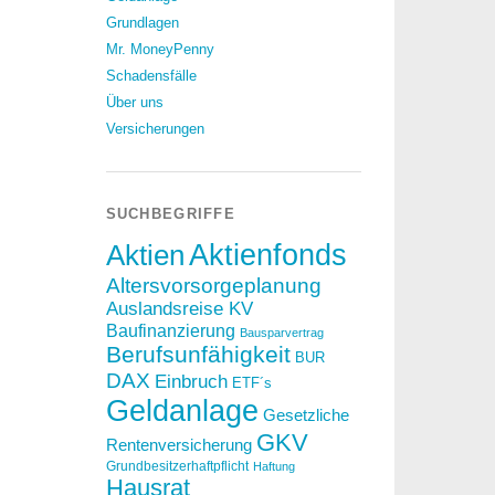
Grundlagen
Mr. MoneyPenny
Schadensfälle
Über uns
Versicherungen
SUCHBEGRIFFE
Aktien
Aktienfonds
Altersvorsorgeplanung
Auslandsreise KV
Baufinanzierung
Bausparvertrag
Berufsunfähigkeit
BUR
DAX
Einbruch
ETF´s
Geldanlage
Gesetzliche
GKV
Rentenversicherung
Grundbesitzerhaftpflicht
Haftung
Hausrat