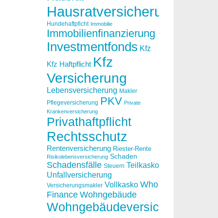
Hausratversicherung
Hundehaftpficht
Immobilie
Immobilienfinanzierung
Investmentfonds
Kfz
Kfz
Kfz Haftpflicht
Versicherung
Lebensversicherung
Makler
PKV
Pflegeversicherung
Private
Krankenversicherung
Privathaftpflicht
Rechtsschutz
Rentenversicherung
Riester-Rente
Schaden
Risikolebensversicherung
Schadensfälle
Teilkasko
Steuern
Unfallversicherung
Who
Vollkasko
Versicherungsmakler
Finance
Wohngebäude
Wohngebäudeversicherung