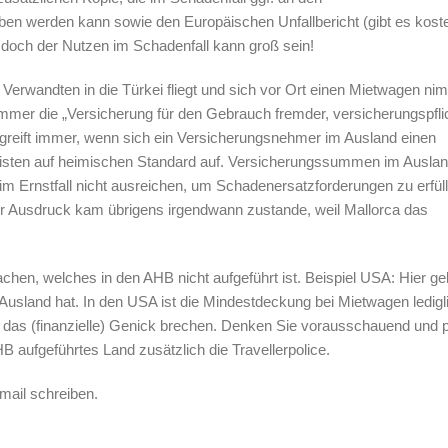
n werden kann sowie den Europäischen Unfallbericht (gibt es koste
, doch der Nutzen im Schadenfall kann groß sein!
erwandten in die Türkei fliegt und sich vor Ort einen Mietwagen nim
immer die „Versicherung für den Gebrauch fremder, versicherungspfli
ie greift immer, wenn sich ein Versicherungsnehmer im Ausland einen
isten auf heimischen Standard auf. Versicherungssummen im Auslan
e im Ernstfall nicht ausreichen, um Schadenersatzforderungen zu erfüll
er Ausdruck kam übrigens irgendwann zustande, weil Mallorca das
hen, welches in den AHB nicht aufgeführt ist. Beispiel USA: Hier gel
usland hat. In den USA ist die Mindestdeckung bei Mietwagen ledigl
 das (finanzielle) Genick brechen. Denken Sie vorausschauend und 
B aufgeführtes Land zusätzlich die Travellerpolice.
mail schreiben.