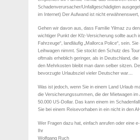
Schadenverursacher/Unfallgeschädigten ausgegebe
im Internet) Der Aufwand ist nicht erwähnenswert
Gehen wir davon aus, dass Familie Yilmaz zu den V
wichtiger Punkt der Kfz-Versicherung sollte auch 
Fahrzeuge“, landläufig „Mallorca Police“, sein. S
Leihwagen nimmt. Sie stockt den Schutz des Tour
oftmals erheblich geringer, als in Deutschland, di
den Mehrkosten bleibt man dann selber sitzen. D
bevorzugte Urlaubsziel vieler Deutscher war…
Was ist jedoch, wenn Sie in einem Land Urlaub mac
die Versicherungssummen, die der Mietwagen im A
50.000 US-Dollar. Das kann einem im Schadenfall
Sie bei einem Reisevorhaben in ein nicht in den AH
Wer Fragen dazu hat, einfach anrufen oder eine e-
Ihr
Wolfgang Ruch