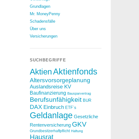
Grundlagen
Mr. MoneyPenny
Schadensfälle
Über uns
Versicherungen
SUCHBEGRIFFE
Aktien
Aktienfonds
Altersvorsorgeplanung
Auslandsreise KV
Baufinanzierung
Bausparvertrag
Berufsunfähigkeit
BUR
DAX
Einbruch
ETF´s
Geldanlage
Gesetzliche
GKV
Rentenversicherung
Grundbesitzerhaftpflicht
Haftung
Hausrat