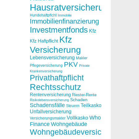
Hausratversicherung
Hundehaftpficht
Immobilie
Immobilienfinanzierung
Investmentfonds
Kfz
Kfz
Kfz Haftpflicht
Versicherung
Lebensversicherung
Makler
PKV
Pflegeversicherung
Private
Krankenversicherung
Privathaftpflicht
Rechtsschutz
Rentenversicherung
Riester-Rente
Schaden
Risikolebensversicherung
Schadensfälle
Teilkasko
Steuern
Unfallversicherung
Who
Vollkasko
Versicherungsmakler
Finance
Wohngebäude
Wohngebäudeversicherung