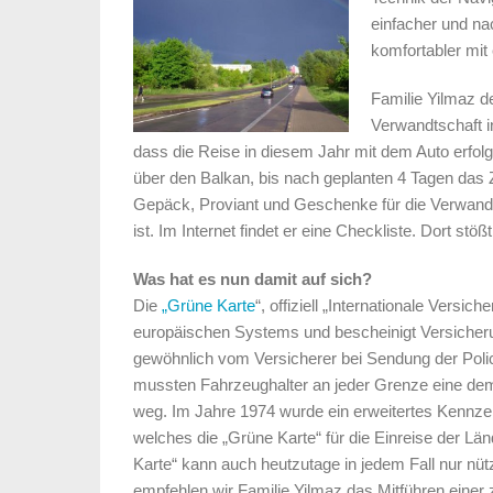
einfacher und na
komfortabler mit
Familie Yilmaz d
Verwandtschaft i
dass die Reise in diesem Jahr mit dem Auto erfolge
über den Balkan, bis nach geplanten 4 Tagen das 
Gepäck, Proviant und Geschenke für die Verwandt
ist. Im Internet findet er eine Checkliste. Dort stö
Was hat es nun damit auf sich?
Die
„Grüne Karte
“, offiziell „Internationale Versi
europäischen Systems und bescheinigt Versicher
gewöhnlich vom Versicherer bei Sendung der Polic
mussten Fahrzeughalter an jeder Grenze eine dem
weg. Im Jahre 1974 wurde ein erweitertes Kennz
welches die „Grüne Karte“ für die Einreise der Lä
Karte“ kann auch heutzutage in jedem Fall nur nüt
empfehlen wir Familie Yilmaz das Mitführen einer 