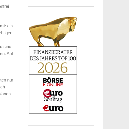
nfrei
mt: ein
chtiger
d sind
en. Auf
ten nur
ich
planen