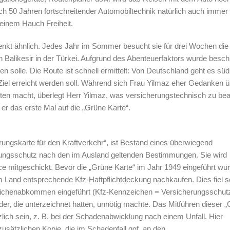
ch 50 Jahren fortschreitender Automobiltechnik natürlich auch immer
 einem Hauch Freiheit.
enkt ähnlich. Jedes Jahr im Sommer besucht sie für drei Wochen die
n Balikesir in der Türkei. Aufgrund des Abenteuerfaktors wurde besch
n solle. Die Route ist schnell ermittelt: Von Deutschland geht es südl
Ziel erreicht werden soll. Während sich Frau Yilmaz eher Gedanken ü
en macht, überlegt Herr Yilmaz, was versicherungstechnisch zu be
ßt er das erste Mal auf die „Grüne Karte“.
cherungskarte für den Kraftverkehr“, ist Bestand eines überwiegend
ungsschutz nach den im Ausland geltenden Bestimmungen. Sie wird
e mitgeschickt. Bevor die „Grüne Karte“ im Jahr 1949 eingeführt wur
 Land entsprechende Kfz-Haftpflichtdeckung nachkaufen. Dies fiel s
eichenabkommen eingeführt (Kfz-Kennzeichen = Versicherungsschutz
nder, die unterzeichnet hatten, unnötig machte. Das Mitführen dieser 
zlich sein, z. B. bei der Schadenabwicklung nach einem Unfall. Hier
zusätzlichen Kopie, die im Schadenfall ggf. an den