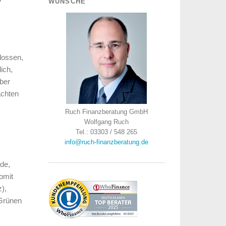
WÜNSCHE
lossen,
ich,
ber
achten
Ruch Finanzberatung GmbH
Wolfgang Ruch
Tel.: 03303 / 548 265
info@ruch-finanzberatung.de
de,
omit
),
„Grünen