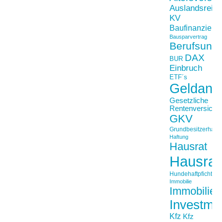
Auslandsreis
KV
Baufinanzieru
Bausparvertrag
Berufsunfä
DAX
BUR
Einbruch
ETF´s
Geldanl
Gesetzliche
Rentenversiche
GKV
Grundbesitzerhaftpf
Haftung
Hausrat
Hausrat
Hundehaftpficht
Immobilie
Immobilien
Investme
Kfz
Kfz