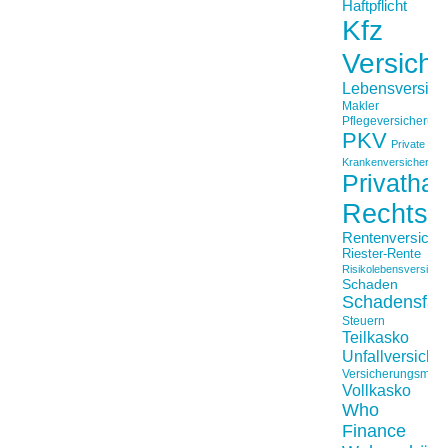
Haftpflicht
Kfz
Versich
Lebensversich
Makler
Pflegeversicherun
PKV
Private
Krankenversicherung
Privathaft
Rechtss
Rentenversiche
Riester-Rente
Risikolebensversiche
Schaden
Schadensfäll
Steuern
Teilkasko
Unfallversiche
Versicherungsmakl
Vollkasko
Who
Finance