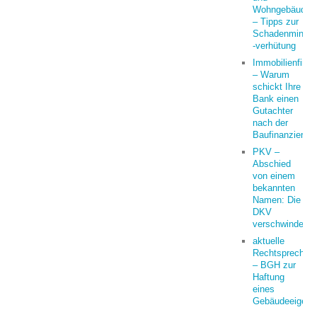
Wohngebäudeve
– Tipps zur
Schadenminder
-verhütung
Immobilienfina
– Warum
schickt Ihre
Bank einen
Gutachter
nach der
Baufinanzierun
PKV –
Abschied
von einem
bekannten
Namen: Die
DKV
verschwindet
aktuelle
Rechtsprechun
– BGH zur
Haftung
eines
Gebäudeeigent