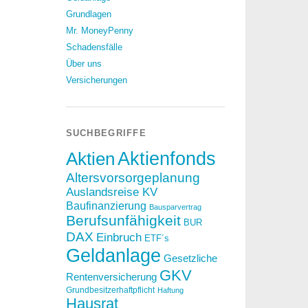
Grundlagen
Mr. MoneyPenny
Schadensfälle
Über uns
Versicherungen
SUCHBEGRIFFE
Aktien
Aktienfonds
Altersvorsorgeplanung
Auslandsreise KV
Baufinanzierung
Bausparvertrag
Berufsunfähigkeit
BUR
DAX
Einbruch
ETF´s
Geldanlage
Gesetzliche
GKV
Rentenversicherung
Grundbesitzerhaftpflicht
Haftung
Hausrat