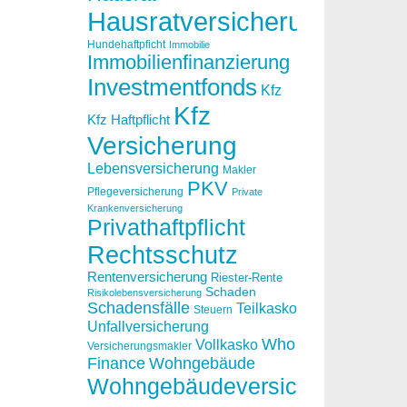
Hausratversicherung
Hundehaftpficht
Immobilie
Immobilienfinanzierung
Investmentfonds
Kfz
Kfz
Kfz Haftpflicht
Versicherung
Lebensversicherung
Makler
PKV
Pflegeversicherung
Private
Krankenversicherung
Privathaftpflicht
Rechtsschutz
Rentenversicherung
Riester-Rente
Schaden
Risikolebensversicherung
Schadensfälle
Teilkasko
Steuern
Unfallversicherung
Who
Vollkasko
Versicherungsmakler
Finance
Wohngebäude
Wohngebäudeversicherung