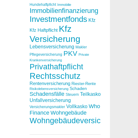
Hundehaftpficht
Immobilie
Immobilienfinanzierung
Investmentfonds
Kfz
Kfz
Kfz Haftpflicht
Versicherung
Lebensversicherung
Makler
PKV
Pflegeversicherung
Private
Krankenversicherung
Privathaftpflicht
Rechtsschutz
Rentenversicherung
Riester-Rente
Schaden
Risikolebensversicherung
Schadensfälle
Teilkasko
Steuern
Unfallversicherung
Who
Vollkasko
Versicherungsmakler
Finance
Wohngebäude
Wohngebäudeversicherung