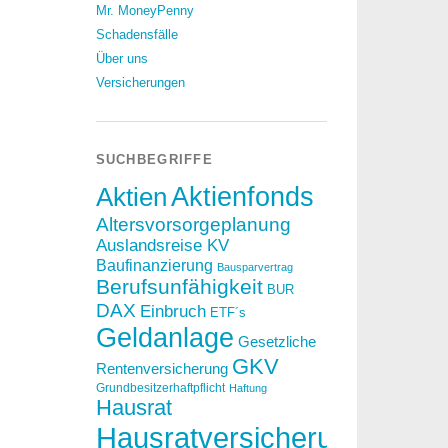
Mr. MoneyPenny
Schadensfälle
Über uns
Versicherungen
SUCHBEGRIFFE
Aktien
Aktienfonds
Altersvorsorgeplanung
Auslandsreise KV
Baufinanzierung
Bausparvertrag
Berufsunfähigkeit
BUR
DAX
Einbruch
ETF´s
Geldanlage
Gesetzliche
GKV
Rentenversicherung
Grundbesitzerhaftpflicht
Haftung
Hausrat
Hausratversicherung