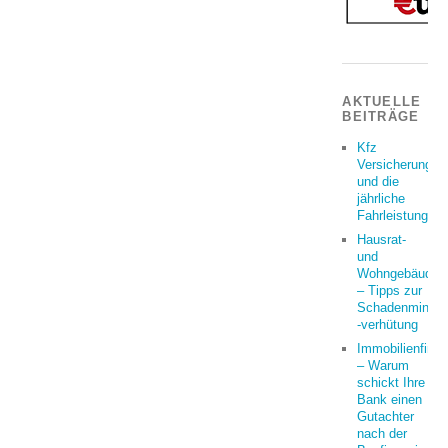
AKTUELLE
BEITRÄGE
Kfz
Versicherung
und die
jährliche
Fahrleistung
Hausrat-
und
Wohngebäudeve
– Tipps zur
Schadenminder
-verhütung
Immobilienfina
– Warum
schickt Ihre
Bank einen
Gutachter
nach der