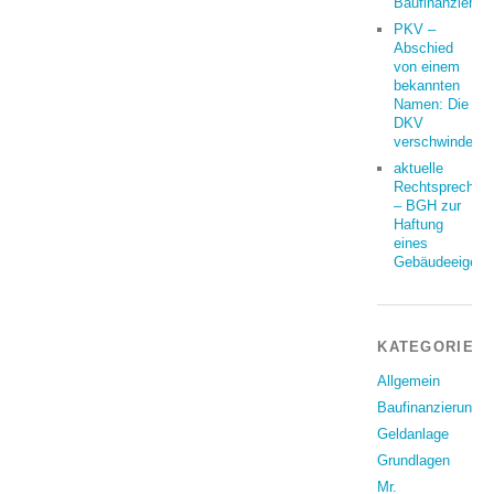
Baufinanzierun
PKV –
Abschied
von einem
bekannten
Namen: Die
DKV
verschwindet
aktuelle
Rechtsprechun
– BGH zur
Haftung
eines
Gebäudeeigent
KATEGORIEN
Allgemein
Baufinanzierung
Geldanlage
Grundlagen
Mr.