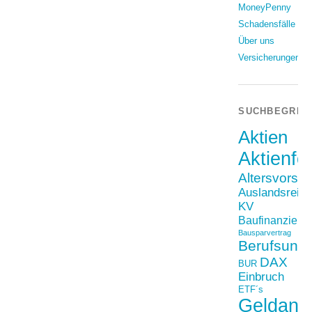
MoneyPenny
Schadensfälle
Über uns
Versicherungen
SUCHBEGRIF
Aktien
Aktienfo
Altersvorso
Auslandsreis
KV
Baufinanzieru
Bausparvertrag
Berufsunfä
DAX
BUR
Einbruch
ETF´s
Geldanl