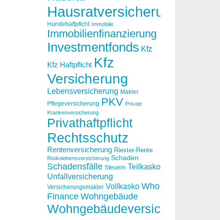
Hausratversicherung
Hundehaftpficht
Immobilie
Immobilienfinanzierung
Investmentfonds
Kfz
Kfz
Kfz Haftpflicht
Versicherung
Lebensversicherung
Makler
PKV
Pflegeversicherung
Private
Krankenversicherung
Privathaftpflicht
Rechtsschutz
Rentenversicherung
Riester-Rente
Schaden
Risikolebensversicherung
Schadensfälle
Teilkasko
Steuern
Unfallversicherung
Who
Vollkasko
Versicherungsmakler
Finance
Wohngebäude
Wohngebäudeversicherung