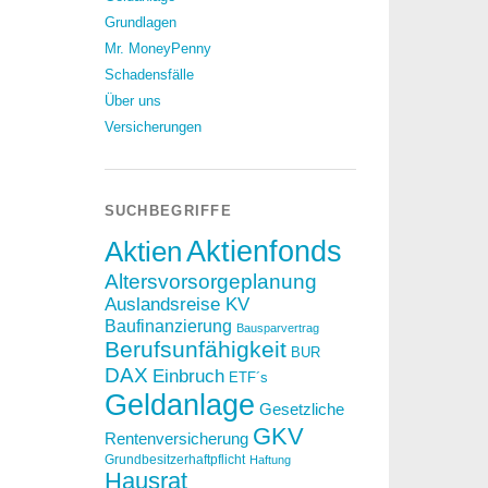
Grundlagen
Mr. MoneyPenny
Schadensfälle
Über uns
Versicherungen
SUCHBEGRIFFE
Aktien
Aktienfonds
Altersvorsorgeplanung
Auslandsreise KV
Baufinanzierung
Bausparvertrag
Berufsunfähigkeit
BUR
DAX
Einbruch
ETF´s
Geldanlage
Gesetzliche
GKV
Rentenversicherung
Grundbesitzerhaftpflicht
Haftung
Hausrat