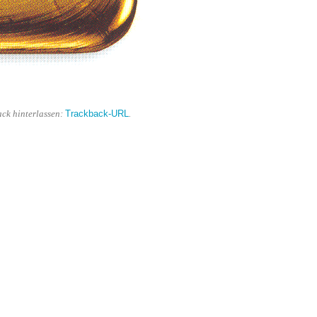
Trackback-URL
ack hinterlassen:
.