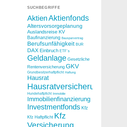
SUCHBEGRIFFE
Aktien
Aktienfonds
Altersvorsorgeplanung
Auslandsreise KV
Baufinanzierung
Bausparvertrag
Berufsunfähigkeit
BUR
DAX
Einbruch
ETF´s
Geldanlage
Gesetzliche
GKV
Rentenversicherung
Grundbesitzerhaftpflicht
Haftung
Hausrat
Hausratversicherung
Hundehaftpficht
Immobilie
Immobilienfinanzierung
Investmentfonds
Kfz
Kfz
Kfz Haftpflicht
Versicherung