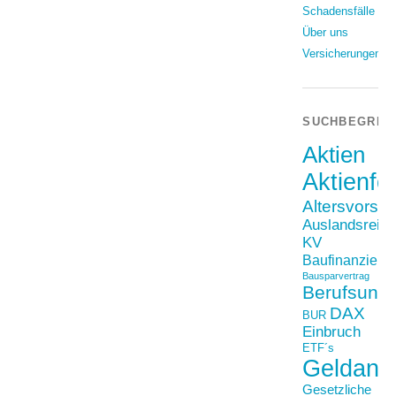
Schadensfälle
Über uns
Versicherungen
SUCHBEGRIF
Aktien
Aktienfo
Altersvorso
Auslandsreis
KV
Baufinanzieru
Bausparvertrag
Berufsunfä
DAX
BUR
Einbruch
ETF´s
Geldanl
Gesetzliche