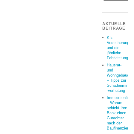
AKTUELLE
BEITRÄGE
Kfz
Versicherung
und die
jährliche
Fahrleistung
Hausrat-
und
Wohngebäudeve
– Tipps zur
Schadenminder
-verhütung
Immobilienfina
– Warum
schickt Ihre
Bank einen
Gutachter
nach der
Baufinanzierun