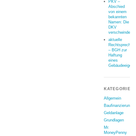
PKV –
Abschied
von einem
bekannten
Namen: Die
DKV
verschwindet
aktuelle
Rechtsprechun
– BGH zur
Haftung
eines
Gebäudeeigent
KATEGORIEN
Allgemein
Baufinanzierung
Geldanlage
Grundlagen
Mr.
MoneyPenny