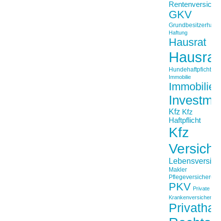
Rentenversiche
GKV
Grundbesitzerhaftpf
Haftung
Hausrat
Hausrat
Hundehaftpficht
Immobilie
Immobilien
Investme
Kfz
Kfz
Haftpflicht
Kfz
Versich
Lebensversich
Makler
Pflegeversicherun
PKV
Private
Krankenversicherung
Privathaft