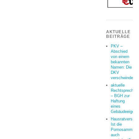
AKTUELLE
BEITRÄGE
PKV –
Abschied
von einem
bekannten
Namen: Die
DKV
verschwindet
aktuelle
Rechtsprechun
– BGH zur
Haftung
eines
Gebäudeeigent
Hausratversich
Ist die
Pornosammlun
auch