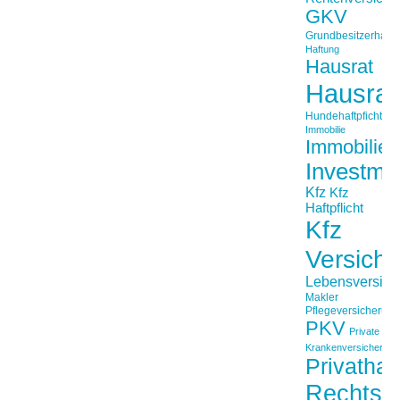
GKV
Grundbesitzerhaftpf
Haftung
Hausrat
Hausrat
Hundehaftpficht
Immobilie
Immobilien
Investme
Kfz
Kfz
Haftpflicht
Kfz
Versich
Lebensversich
Makler
Pflegeversicherun
PKV
Private
Krankenversicherung
Privathaft
Rechtss