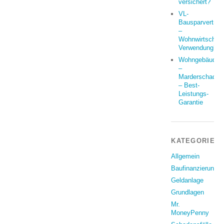
versichert?
VL-
Bausparvertrag
–
Wohnwirtschaft
Verwendung?
Wohngebäude
–
Marderschaden
– Best-
Leistungs-
Garantie
KATEGORIEN
Allgemein
Baufinanzierung
Geldanlage
Grundlagen
Mr.
MoneyPenny