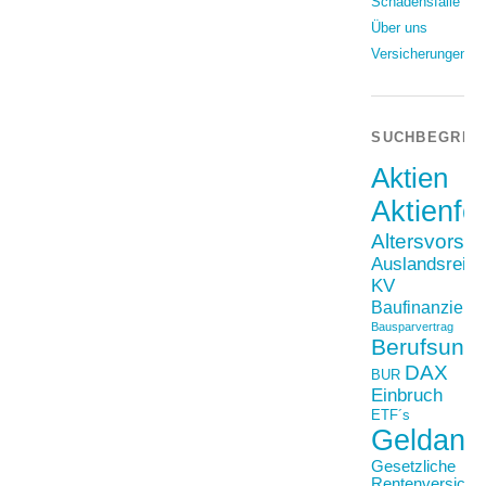
Schadensfälle
Über uns
Versicherungen
SUCHBEGRIF
Aktien
Aktienfo
Altersvorso
Auslandsreis
KV
Baufinanzieru
Bausparvertrag
Berufsunfä
DAX
BUR
Einbruch
ETF´s
Geldanl
Gesetzliche
Rentenversiche