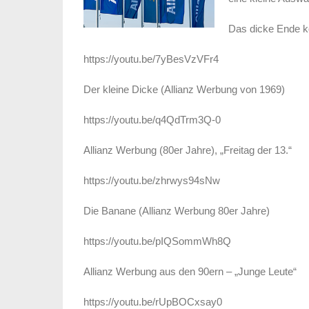
Das dicke Ende k
https://youtu.be/7yBesVzVFr4
Der kleine Dicke (Allianz Werbung von 1969)
https://youtu.be/q4QdTrm3Q-0
Allianz Werbung (80er Jahre), „Freitag der 13.“
https://youtu.be/zhrwys94sNw
Die Banane (Allianz Werbung 80er Jahre)
https://youtu.be/pIQSommWh8Q
Allianz Werbung aus den 90ern – „Junge Leute“
https://youtu.be/rUpBOCxsay0