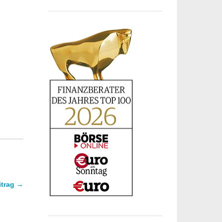
itrag →