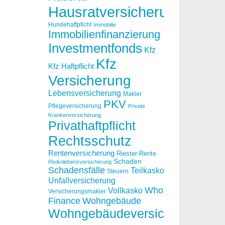
Hausratversicherung
Hundehaftpficht
Immobilie
Immobilienfinanzierung
Investmentfonds
Kfz
Kfz
Kfz Haftpflicht
Versicherung
Lebensversicherung
Makler
PKV
Pflegeversicherung
Private
Krankenversicherung
Privathaftpflicht
Rechtsschutz
Rentenversicherung
Riester-Rente
Schaden
Risikolebensversicherung
Schadensfälle
Teilkasko
Steuern
Unfallversicherung
Who
Vollkasko
Versicherungsmakler
Finance
Wohngebäude
Wohngebäudeversicherung