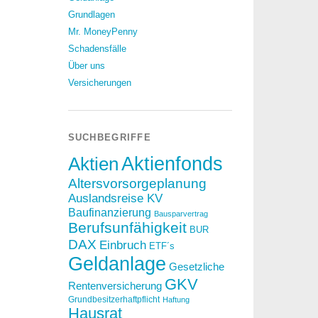
Grundlagen
Mr. MoneyPenny
Schadensfälle
Über uns
Versicherungen
SUCHBEGRIFFE
Aktien
Aktienfonds
Altersvorsorgeplanung
Auslandsreise KV
Baufinanzierung
Bausparvertrag
Berufsunfähigkeit
BUR
DAX
Einbruch
ETF´s
Geldanlage
Gesetzliche
GKV
Rentenversicherung
Grundbesitzerhaftpflicht
Haftung
Hausrat