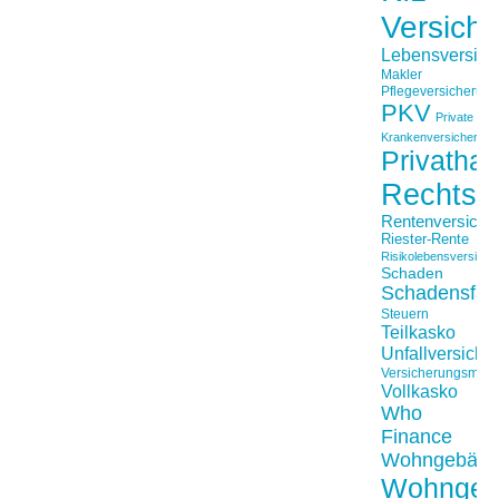
Versich
Lebensversich
Makler
Pflegeversicherun
PKV
Private
Krankenversicherung
Privathaft
Rechtss
Rentenversiche
Riester-Rente
Risikolebensversiche
Schaden
Schadensfäll
Steuern
Teilkasko
Unfallversiche
Versicherungsmakl
Vollkasko
Who
Finance
Wohngebäu
Wohngeb