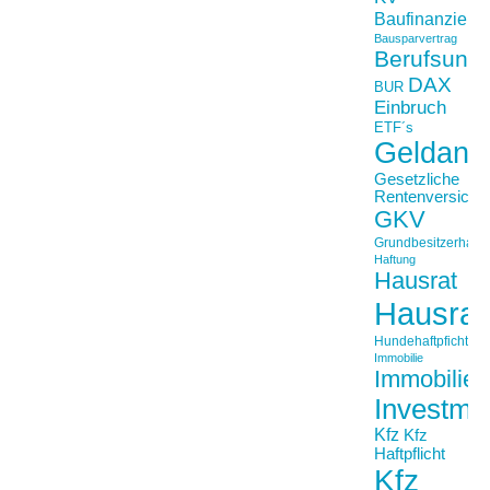
Baufinanzieru
Bausparvertrag
Berufsunfä
DAX
BUR
Einbruch
ETF´s
Geldanl
Gesetzliche
Rentenversiche
GKV
Grundbesitzerhaftpf
Haftung
Hausrat
Hausrat
Hundehaftpficht
Immobilie
Immobilien
Investme
Kfz
Kfz
Haftpflicht
Kfz