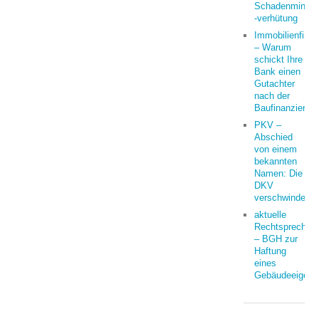
Schadenminder
-verhütung
Immobilienfina
– Warum
schickt Ihre
Bank einen
Gutachter
nach der
Baufinanzierun
PKV –
Abschied
von einem
bekannten
Namen: Die
DKV
verschwindet
aktuelle
Rechtsprechun
– BGH zur
Haftung
eines
Gebäudeeigent