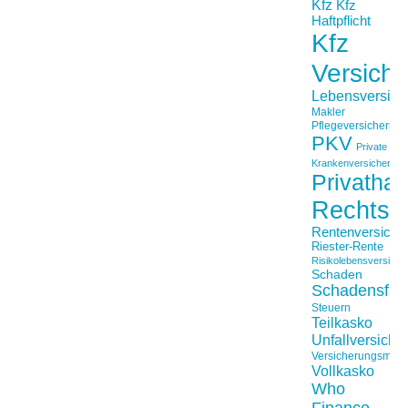
Kfz
Kfz
Haftpflicht
Kfz
Versich
Lebensversich
Makler
Pflegeversicherun
PKV
Private
Krankenversicherung
Privathaft
Rechtss
Rentenversiche
Riester-Rente
Risikolebensversiche
Schaden
Schadensfäll
Steuern
Teilkasko
Unfallversiche
Versicherungsmakl
Vollkasko
Who
Finance