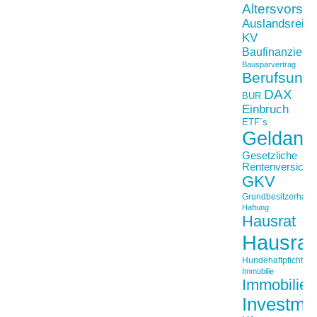
Altersvorso
Auslandsreis
KV
Baufinanzieru
Bausparvertrag
Berufsunfä
DAX
BUR
Einbruch
ETF´s
Geldanl
Gesetzliche
Rentenversiche
GKV
Grundbesitzerhaftpf
Haftung
Hausrat
Hausrat
Hundehaftpficht
Immobilie
Immobilien
Investme