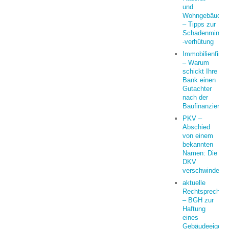
und
Wohngebäudeve
– Tipps zur
Schadenminder
-verhütung
Immobilienfina
– Warum
schickt Ihre
Bank einen
Gutachter
nach der
Baufinanzierun
PKV –
Abschied
von einem
bekannten
Namen: Die
DKV
verschwindet
aktuelle
Rechtsprechun
– BGH zur
Haftung
eines
Gebäudeeigent