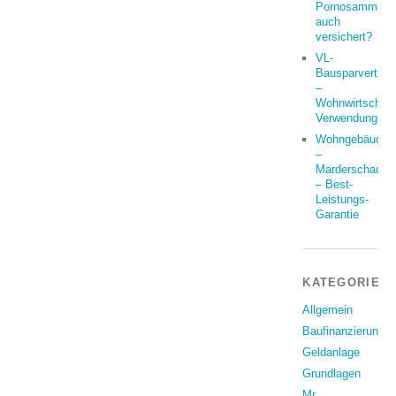
Pornosammlun
auch
versichert?
VL-
Bausparvertrag
–
Wohnwirtschaft
Verwendung?
Wohngebäude
–
Marderschaden
– Best-
Leistungs-
Garantie
KATEGORIEN
Allgemein
Baufinanzierung
Geldanlage
Grundlagen
Mr.