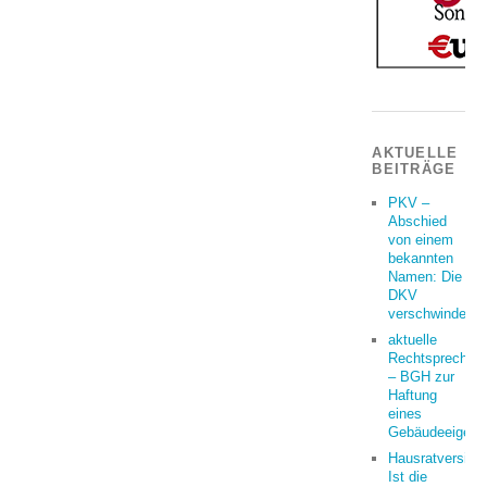
AKTUELLE
BEITRÄGE
PKV –
Abschied
von einem
bekannten
Namen: Die
DKV
verschwindet
aktuelle
Rechtsprechun
– BGH zur
Haftung
eines
Gebäudeeigent
Hausratversich
Ist die