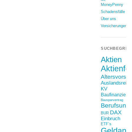
MoneyPenny
Schadensfälle
Über uns
Versicherungen
SUCHBEGRIF
Aktien
Aktienfo
Altersvorso
Auslandsreis
KV
Baufinanzieru
Bausparvertrag
Berufsunfä
DAX
BUR
Einbruch
ETF´s
Geldanl