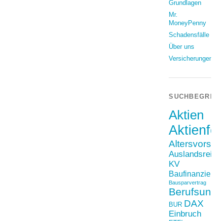
Grundlagen
Mr.
MoneyPenny
Schadensfälle
Über uns
Versicherungen
SUCHBEGRIF
Aktien
Aktienfo
Altersvorso
Auslandsreis
KV
Baufinanzieru
Bausparvertrag
Berufsunfä
DAX
BUR
Einbruch