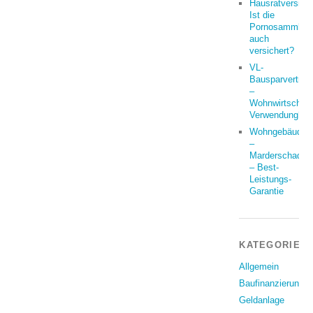
Hausratversich
Ist die
Pornosammlun
auch
versichert?
VL-
Bausparvertrag
–
Wohnwirtschaft
Verwendung?
Wohngebäude
–
Marderschaden
– Best-
Leistungs-
Garantie
KATEGORIEN
Allgemein
Baufinanzierung
Geldanlage