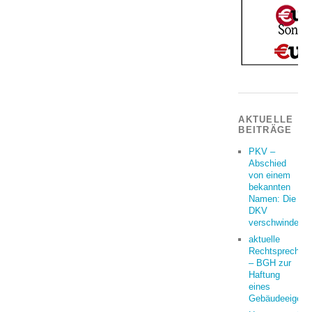
AKTUELLE
BEITRÄGE
PKV –
Abschied
von einem
bekannten
Namen: Die
DKV
verschwindet
aktuelle
Rechtsprechun
– BGH zur
Haftung
eines
Gebäudeeigent