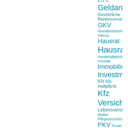
ETF´s
Geldanl
Gesetzliche
Rentenversiche
GKV
Grundbesitzerhaftpf
Haftung
Hausrat
Hausrat
Hundehaftpficht
Immobilie
Immobilien
Investme
Kfz
Kfz
Haftpflicht
Kfz
Versich
Lebensversich
Makler
Pflegeversicherun
PKV
Private