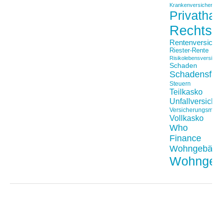
Krankenversicherung
Privathaft
Rechtss
Rentenversiche
Riester-Rente
Risikolebensversiche
Schaden
Schadensfäll
Steuern
Teilkasko
Unfallversiche
Versicherungsmakl
Vollkasko
Who
Finance
Wohngebäu
Wohngeb