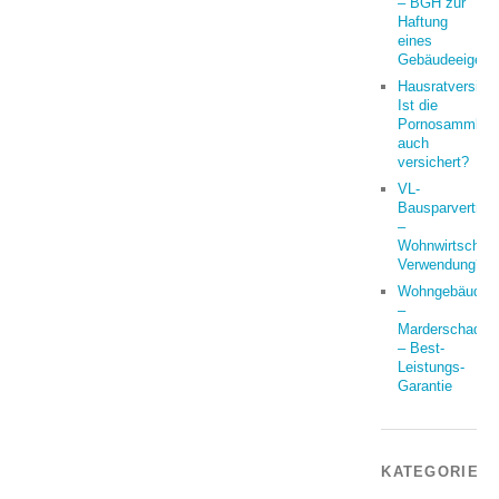
– BGH zur
Haftung
eines
Gebäudeeigent
Hausratversich
Ist die
Pornosammlun
auch
versichert?
VL-
Bausparvertrag
–
Wohnwirtschaft
Verwendung?
Wohngebäude
–
Marderschaden
– Best-
Leistungs-
Garantie
KATEGORIEN