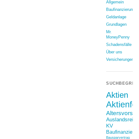
Allgemein
Baufinanzierung
Geldanlage
Grundlagen
Mr.
MoneyPenny
Schadensfälle
Über uns
Versicherungen
SUCHBEGRIF
Aktien
Aktienfo
Altersvorso
Auslandsreis
KV
Baufinanzieru
Bausparvertrag