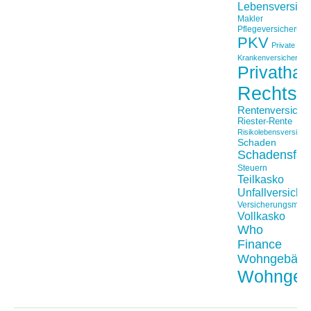
Lebensversich
Makler
Pflegeversicherun
PKV
Private
Krankenversicherung
Privathaft
Rechtss
Rentenversiche
Riester-Rente
Risikolebensversiche
Schaden
Schadensfäll
Steuern
Teilkasko
Unfallversiche
Versicherungsmakl
Vollkasko
Who
Finance
Wohngebäu
Wohngeb