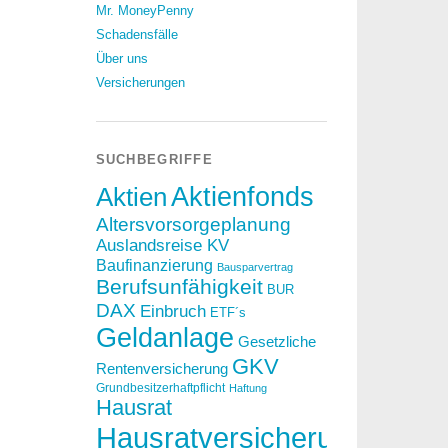
Mr. MoneyPenny
Schadensfälle
Über uns
Versicherungen
SUCHBEGRIFFE
Aktien
Aktienfonds
Altersvorsorgeplanung
Auslandsreise KV
Baufinanzierung
Bausparvertrag
Berufsunfähigkeit
BUR
DAX
Einbruch
ETF´s
Geldanlage
Gesetzliche
GKV
Rentenversicherung
Grundbesitzerhaftpflicht
Haftung
Hausrat
Hausratversicherung