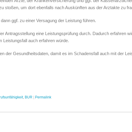
lnden Ärzte, der Krankenversicherung und ggf. der Kassenärztliche
zu stoßen, um dort ebenfalls nach Auskünften aus der Arztakte zu fr
ann ggf. zu einer Versagung der Leistung führen.
der Antragsstellung eine Leistungsprüfung durch. Dadurch erfahren wir
m Leistungsfall auch erfahren würde.
n der Gesundheitsdaten, damit es im Schadensfall auch mit der Lei
ufsunfähigkeit
,
BUR
|
Permalink