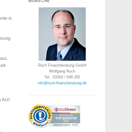
WÜNSCHE
ente in
herung
muss.
eit
Ruch Finanzberatung GmbH
Wolfgang Ruch
Tel.: 03303 / 548 265
info@ruch-finanzberatung.de
 Arzt