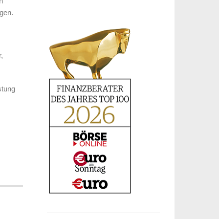
n
agen.
,
stung