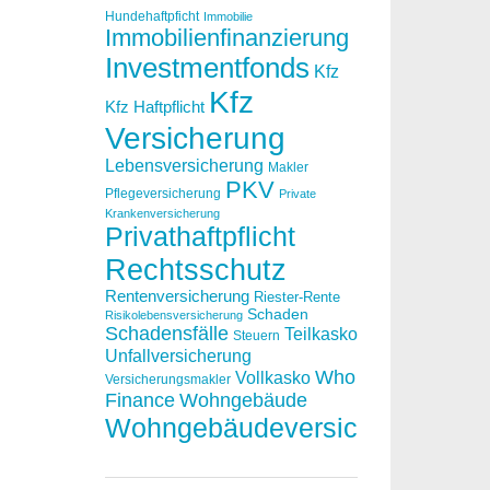
Hundehaftpficht
Immobilie
Immobilienfinanzierung
Investmentfonds
Kfz
Kfz
Kfz Haftpflicht
Versicherung
Lebensversicherung
Makler
PKV
Pflegeversicherung
Private
Krankenversicherung
Privathaftpflicht
Rechtsschutz
Rentenversicherung
Riester-Rente
Schaden
Risikolebensversicherung
Schadensfälle
Teilkasko
Steuern
Unfallversicherung
Who
Vollkasko
Versicherungsmakler
Finance
Wohngebäude
Wohngebäudeversicherung