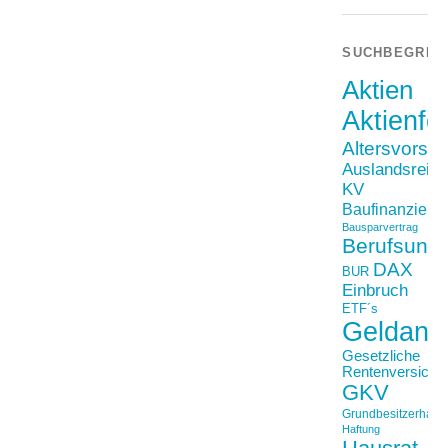
SUCHBEGRIF
Aktien
Aktienfo
Altersvorso
Auslandsreis
KV
Baufinanzieru
Bausparvertrag
Berufsunfä
DAX
BUR
Einbruch
ETF´s
Geldanl
Gesetzliche
Rentenversiche
GKV
Grundbesitzerhaftpf
Haftung