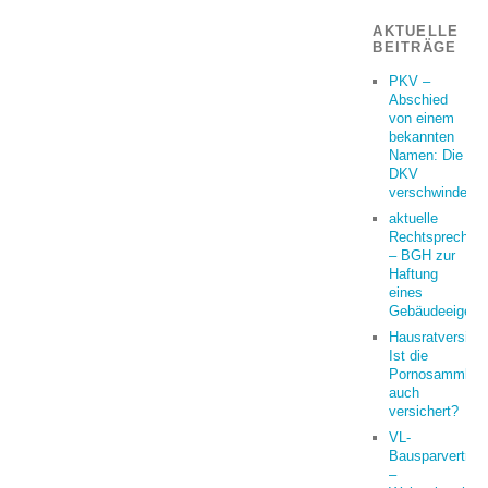
AKTUELLE
BEITRÄGE
PKV –
Abschied
von einem
bekannten
Namen: Die
DKV
verschwindet
aktuelle
Rechtsprechun
– BGH zur
Haftung
eines
Gebäudeeigent
Hausratversich
Ist die
Pornosammlun
auch
versichert?
VL-
Bausparvertrag
–