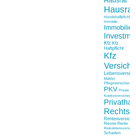
Hausrat
Hausrat
Hundehaftpficht
Immobilie
Immobilien
Investme
Kfz
Kfz
Haftpflicht
Kfz
Versich
Lebensversich
Makler
Pflegeversicherun
PKV
Private
Krankenversicherung
Privathaft
Rechtss
Rentenversiche
Riester-Rente
Risikolebensversiche
Schaden