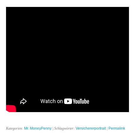
Kategorien:
Mr. MoneyPenny
| Schlagwörter:
Versichererportrait
|
Permalink