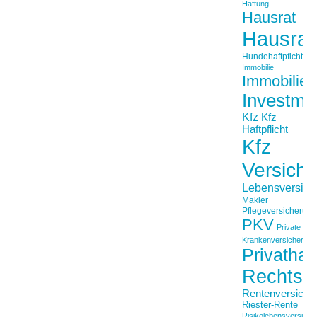
Haftung
Hausrat
Hausrat
Hundehaftpficht
Immobilie
Immobilien
Investme
Kfz
Kfz
Haftpflicht
Kfz
Versich
Lebensversich
Makler
Pflegeversicherun
PKV
Private
Krankenversicherung
Privathaft
Rechtss
Rentenversiche
Riester-Rente
Risikolebensversiche