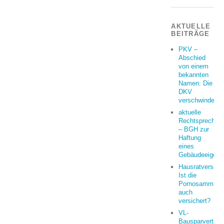
AKTUELLE
BEITRÄGE
PKV –
Abschied
von einem
bekannten
Namen: Die
DKV
verschwindet
aktuelle
Rechtsprechun
– BGH zur
Haftung
eines
Gebäudeeigent
Hausratversich
Ist die
Pornosammlun
auch
versichert?
VL-
Bausparvertrag