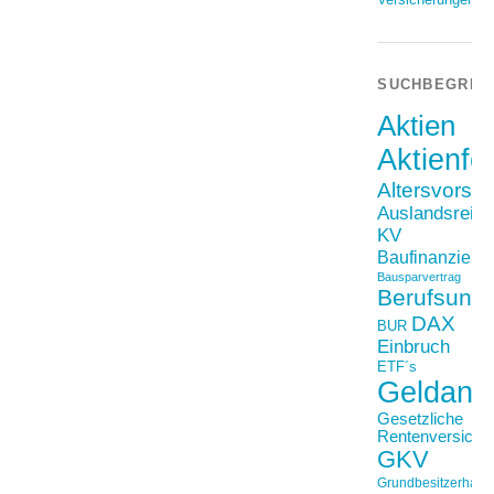
SUCHBEGRIF
Aktien
Aktienfo
Altersvorso
Auslandsreis
KV
Baufinanzieru
Bausparvertrag
Berufsunfä
DAX
BUR
Einbruch
ETF´s
Geldanl
Gesetzliche
Rentenversiche
GKV
Grundbesitzerhaftpf