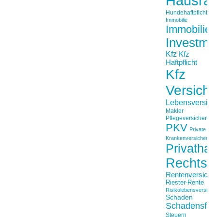
Hausrat
Hundehaftpficht
Immobilie
Immobilien
Investme
Kfz
Kfz
Haftpflicht
Kfz
Versich
Lebensversich
Makler
Pflegeversicherun
PKV
Private
Krankenversicherung
Privathaft
Rechtss
Rentenversiche
Riester-Rente
Risikolebensversiche
Schaden
Schadensfäll
Steuern