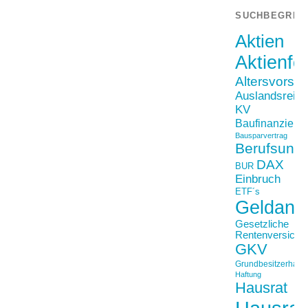
SUCHBEGRIF
Aktien
Aktienfo
Altersvorso
Auslandsreis
KV
Baufinanzieru
Bausparvertrag
Berufsunfä
DAX
BUR
Einbruch
ETF´s
Geldanl
Gesetzliche
Rentenversiche
GKV
Grundbesitzerhaftpf
Haftung
Hausrat