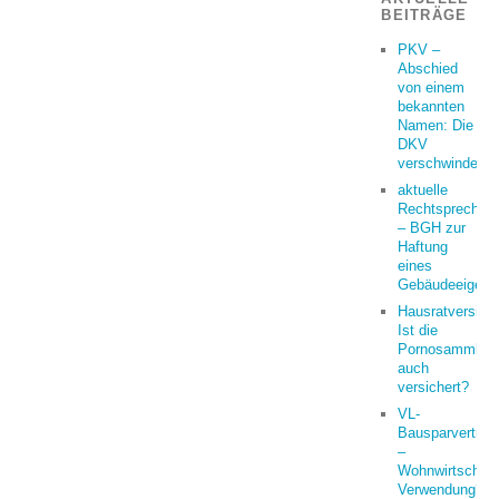
BEITRÄGE
PKV –
Abschied
von einem
bekannten
Namen: Die
DKV
verschwindet
aktuelle
Rechtsprechun
– BGH zur
Haftung
eines
Gebäudeeigent
Hausratversich
Ist die
Pornosammlun
auch
versichert?
VL-
Bausparvertrag
–
Wohnwirtschaft
Verwendung?