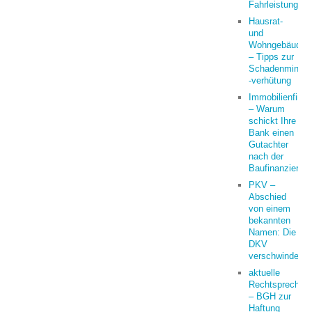
Fahrleistung
Hausrat-
und
Wohngebäudeve
– Tipps zur
Schadenminder
-verhütung
Immobilienfina
– Warum
schickt Ihre
Bank einen
Gutachter
nach der
Baufinanzierun
PKV –
Abschied
von einem
bekannten
Namen: Die
DKV
verschwindet
aktuelle
Rechtsprechun
– BGH zur
Haftung