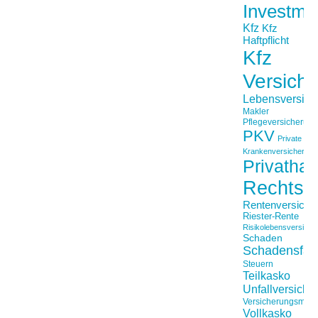
Investme
Kfz
Kfz
Haftpflicht
Kfz
Versich
Lebensversich
Makler
Pflegeversicherun
PKV
Private
Krankenversicherung
Privathaft
Rechtss
Rentenversiche
Riester-Rente
Risikolebensversiche
Schaden
Schadensfäll
Steuern
Teilkasko
Unfallversiche
Versicherungsmakl
Vollkasko