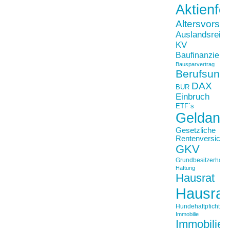
Aktienfo
Altersvorso
Auslandsreis
KV
Baufinanzieru
Bausparvertrag
Berufsunfä
DAX
BUR
Einbruch
ETF´s
Geldanl
Gesetzliche
Rentenversiche
GKV
Grundbesitzerhaftpf
Haftung
Hausrat
Hausrat
Hundehaftpficht
Immobilie
Immobilien