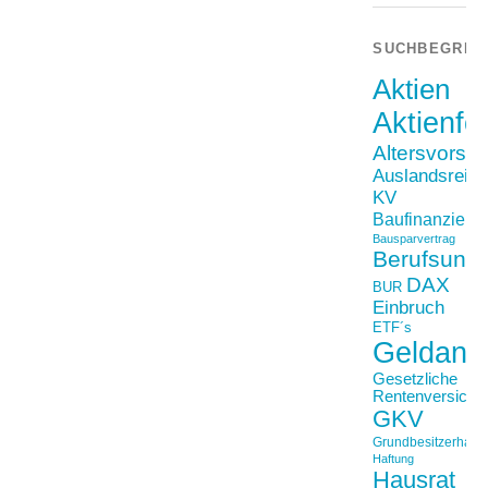
SUCHBEGRIF
Aktien
Aktienfo
Altersvorso
Auslandsreis
KV
Baufinanzieru
Bausparvertrag
Berufsunfä
DAX
BUR
Einbruch
ETF´s
Geldanl
Gesetzliche
Rentenversiche
GKV
Grundbesitzerhaftpf
Haftung
Hausrat