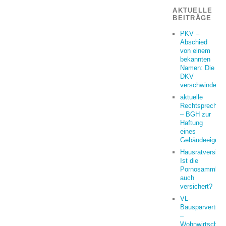
AKTUELLE
BEITRÄGE
PKV –
Abschied
von einem
bekannten
Namen: Die
DKV
verschwindet
aktuelle
Rechtsprechun
– BGH zur
Haftung
eines
Gebäudeeigent
Hausratversich
Ist die
Pornosammlun
auch
versichert?
VL-
Bausparvertrag
–
Wohnwirtschaft