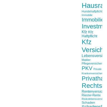
Hausrat
Hundehaftpficht
Immobilie
Immobilien
Investme
Kfz
Kfz
Haftpflicht
Kfz
Versich
Lebensversich
Makler
Pflegeversicherun
PKV
Private
Krankenversicherung
Privathaft
Rechtss
Rentenversiche
Riester-Rente
Risikolebensversiche
Schaden
Schadensfäll