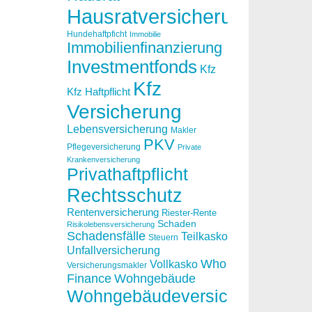
Hausratversicherung
Hundehaftpficht
Immobilie
Immobilienfinanzierung
Investmentfonds
Kfz
Kfz
Kfz Haftpflicht
Versicherung
Lebensversicherung
Makler
PKV
Pflegeversicherung
Private
Krankenversicherung
Privathaftpflicht
Rechtsschutz
Rentenversicherung
Riester-Rente
Schaden
Risikolebensversicherung
Schadensfälle
Teilkasko
Steuern
Unfallversicherung
Who
Vollkasko
Versicherungsmakler
Finance
Wohngebäude
Wohngebäudeversicherung