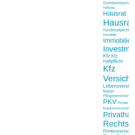
Grundbesitzerhaftpf
Haftung
Hausrat
Hausrat
Hundehaftpficht
Immobilie
Immobilien
Investme
Kfz
Kfz
Haftpflicht
Kfz
Versich
Lebensversich
Makler
Pflegeversicherun
PKV
Private
Krankenversicherung
Privathaft
Rechtss
Rentenversiche