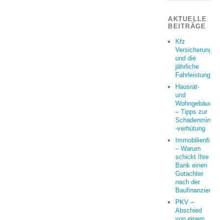
AKTUELLE
BEITRÄGE
Kfz
Versicherung
und die
jährliche
Fahrleistung
Hausrat-
und
Wohngebäudeve
– Tipps zur
Schadenminder
-verhütung
Immobilienfina
– Warum
schickt Ihre
Bank einen
Gutachter
nach der
Baufinanzierun
PKV –
Abschied
von einem