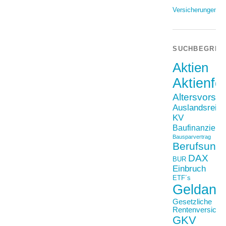
Versicherungen
SUCHBEGRIF
Aktien
Aktienfo
Altersvorso
Auslandsreis
KV
Baufinanzieru
Bausparvertrag
Berufsunfä
DAX
BUR
Einbruch
ETF´s
Geldanl
Gesetzliche
Rentenversiche
GKV