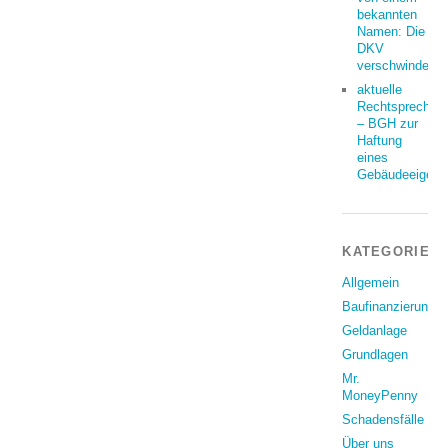
bekannten
Namen: Die
DKV
verschwindet
aktuelle
Rechtsprechun
– BGH zur
Haftung
eines
Gebäudeeigent
KATEGORIEN
Allgemein
Baufinanzierung
Geldanlage
Grundlagen
Mr.
MoneyPenny
Schadensfälle
Über uns