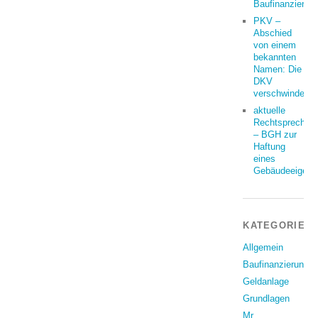
Baufinanzierun
PKV –
Abschied
von einem
bekannten
Namen: Die
DKV
verschwindet
aktuelle
Rechtsprechun
– BGH zur
Haftung
eines
Gebäudeeigent
KATEGORIEN
Allgemein
Baufinanzierung
Geldanlage
Grundlagen
Mr.