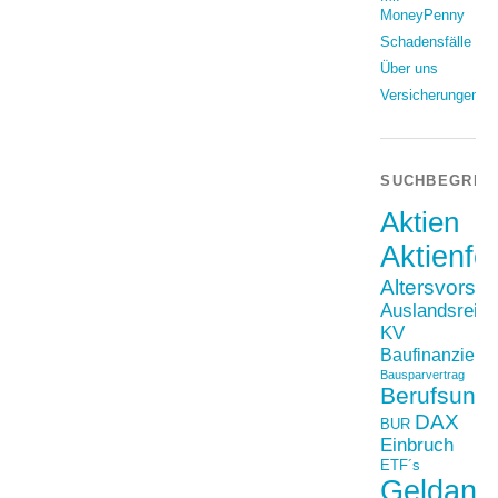
MoneyPenny
Schadensfälle
Über uns
Versicherungen
SUCHBEGRIF
Aktien
Aktienfo
Altersvorso
Auslandsreis
KV
Baufinanzieru
Bausparvertrag
Berufsunfä
DAX
BUR
Einbruch
ETF´s
Geldanl