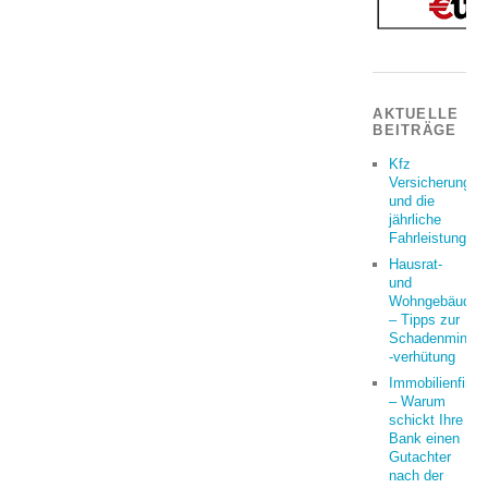
AKTUELLE
BEITRÄGE
Kfz
Versicherung
und die
jährliche
Fahrleistung
Hausrat-
und
Wohngebäudeve
– Tipps zur
Schadenminder
-verhütung
Immobilienfina
– Warum
schickt Ihre
Bank einen
Gutachter
nach der