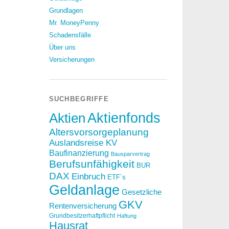
Grundlagen
Mr. MoneyPenny
Schadensfälle
Über uns
Versicherungen
SUCHBEGRIFFE
Aktien
Aktienfonds
Altersvorsorgeplanung
Auslandsreise KV
Baufinanzierung
Bausparvertrag
Berufsunfähigkeit
BUR
DAX
Einbruch
ETF´s
Geldanlage
Gesetzliche
GKV
Rentenversicherung
Grundbesitzerhaftpflicht
Haftung
Hausrat