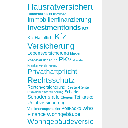
Hausratversicherung
Hundehaftpficht
Immobilie
Immobilienfinanzierung
Investmentfonds
Kfz
Kfz
Kfz Haftpflicht
Versicherung
Lebensversicherung
Makler
PKV
Pflegeversicherung
Private
Krankenversicherung
Privathaftpflicht
Rechtsschutz
Rentenversicherung
Riester-Rente
Schaden
Risikolebensversicherung
Schadensfälle
Teilkasko
Steuern
Unfallversicherung
Who
Vollkasko
Versicherungsmakler
Finance
Wohngebäude
Wohngebäudeversicherung