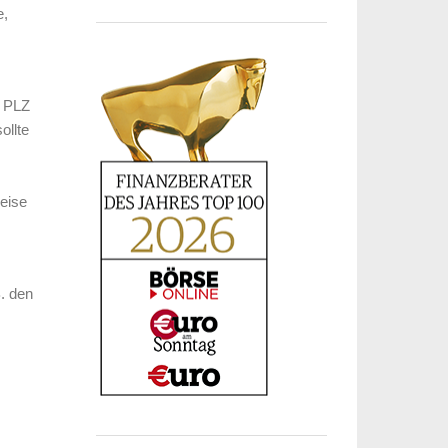
e,
h PLZ
ollte
weise
B. den