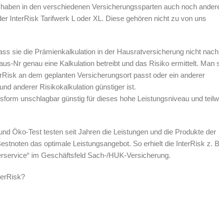
sk haben in den verschiedenen Versicherungssparten auch noch ander
 InterRisk Tarifwerk L oder XL. Diese gehören nicht zu von uns
 dass sie die Prämienkalkulation in der Hausratversicherung nicht nac
aus-Nr genau eine Kalkulation betreibt und das Risiko ermittelt. Man s
erRisk an dem geplanten Versicherungsort passt oder ein anderer
nd anderer Risikokalkulation günstiger ist.
gsform unschlagbar günstig für dieses hohe Leistungsniveau und teil
 und Öko-Test testen seit Jahren die Leistungen und die Produkte der
estnoten das optimale Leistungsangebot. So erhielt die InterRisk z. 
service“ im Geschäftsfeld Sach-/HUK-Versicherung.
terRisk?