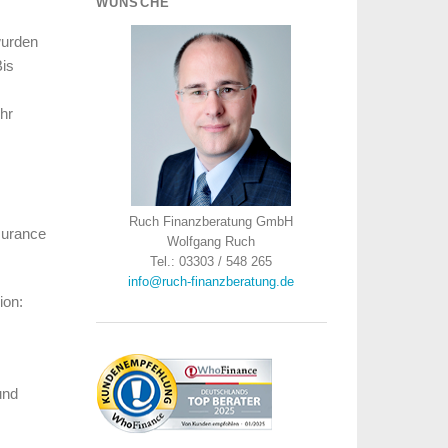
WÜNSCHE
wurden
Bis
hr
Ruch Finanzberatung GmbH
nsurance
Wolfgang Ruch
Tel.: 03303 / 548 265
info@ruch-finanzberatung.de
ion:
und