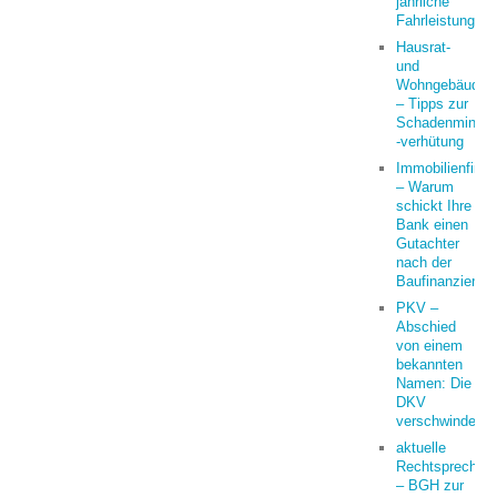
jährliche
Fahrleistung
Hausrat-
und
Wohngebäudeve
– Tipps zur
Schadenminder
-verhütung
Immobilienfina
– Warum
schickt Ihre
Bank einen
Gutachter
nach der
Baufinanzierun
PKV –
Abschied
von einem
bekannten
Namen: Die
DKV
verschwindet
aktuelle
Rechtsprechun
– BGH zur