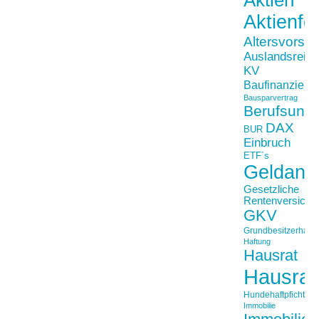
Aktienfo
Altersvorso
Auslandsreis
KV
Baufinanzieru
Bausparvertrag
Berufsunfä
DAX
BUR
Einbruch
ETF´s
Geldanl
Gesetzliche
Rentenversiche
GKV
Grundbesitzerhaftpf
Haftung
Hausrat
Hausrat
Hundehaftpficht
Immobilie