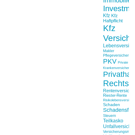
Immobilien
Investme
Kfz
Kfz
Haftpflicht
Kfz
Versich
Lebensversich
Makler
Pflegeversicherun
PKV
Private
Krankenversicherung
Privathaft
Rechtss
Rentenversiche
Riester-Rente
Risikolebensversiche
Schaden
Schadensfäll
Steuern
Teilkasko
Unfallversiche
Versicherungsmakl