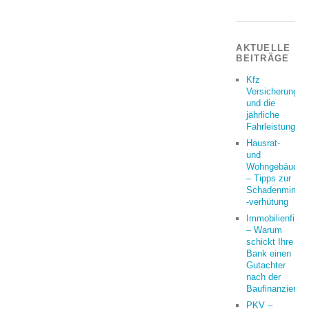
AKTUELLE
BEITRÄGE
Kfz
Versicherung
und die
jährliche
Fahrleistung
Hausrat-
und
Wohngebäudeve
– Tipps zur
Schadenminder
-verhütung
Immobilienfina
– Warum
schickt Ihre
Bank einen
Gutachter
nach der
Baufinanzierun
PKV –