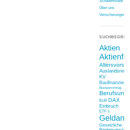
Schadensfälle
Über uns
Versicherungen
SUCHBEGRIF
Aktien
Aktienfo
Altersvorso
Auslandsreis
KV
Baufinanzieru
Bausparvertrag
Berufsunfä
DAX
BUR
Einbruch
ETF´s
Geldanl
Gesetzliche
Rentenversiche