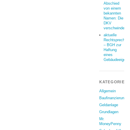
Abschied
von einem
bekannten
Namen: Die
DKV
verschwindet
aktuelle
Rechtsprechun
– BGH zur
Haftung
eines
Gebäudeeigent
KATEGORIEN
Allgemein
Baufinanzierung
Geldanlage
Grundlagen
Mr.
MoneyPenny