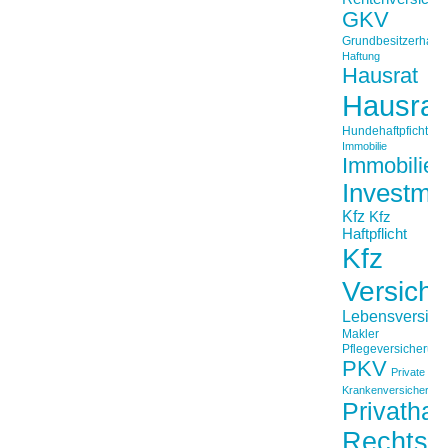
GKV
Grundbesitzerhaftpf
Haftung
Hausrat
Hausrat
Hundehaftpficht
Immobilie
Immobilien
Investme
Kfz
Kfz
Haftpflicht
Kfz
Versich
Lebensversich
Makler
Pflegeversicherun
PKV
Private
Krankenversicherung
Privathaft
Rechtss